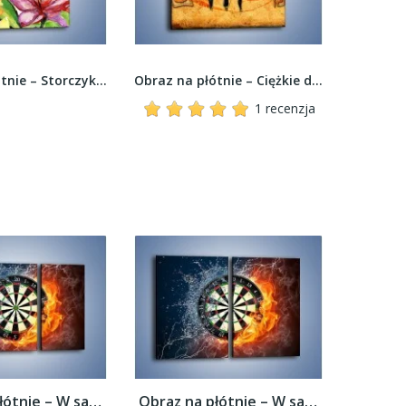
Obraz na płótnie – Storczyki w różnych kolorach...
Obraz na płótnie – Ciężkie dzbany na małych...
1 recenzja
Obraz na płótnie – W sam środek tarczy –...
Obraz na płótnie – W sam środek tarczy –...