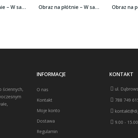
Obraz na płótnie – W sam środek tarczy –...
Obraz na płótnie – W sam środek tarczy –...
INFORMACJE
KONTAKT
ul. Dąbrows
b ściennych,
O nas
owoczesnym
Kontakt
788 749 61
ałe,
Moje konto
kontakt@dig
Dostawa
9.00 - 15.00
Regulamin