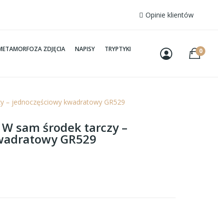
Opinie klientów
METAMORFOZA ZDJĘCIA
NAPISY
TRYPTYKI
0
czy – jednoczęściowy kwadratowy GR529
– W sam środek tarczy –
wadratowy GR529