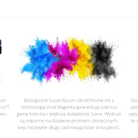
son
Ekologiczne tusze Epson UltraChrome Ink z
Sto
ezo™,
technologią Vivid Magenta gwarantują szerszą
spl
ów i
gamę kolorów i większą dokładność barw. Wydruki
opty
są odporne na działanie promieni słonecznych,
że 
więc niezwykle długo zachowują kolor oraz jakość.