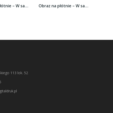
Obraz na płótnie – W sam środek tarczy –...
Obraz na płótnie – W sam środek tarczy –...
kiego 113 lok. 52
5
italdruk.pl