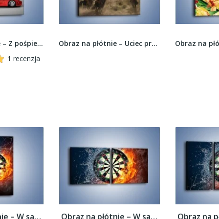
Obraz na płótnie – Z pośpiechu zgubił tył –...
Obraz na płótnie – Uciec przed wrogiem –...
1 recenzja
Obraz na płótnie – W sam środek tarczy –...
Obraz na płótnie – W sam środek tarczy –...