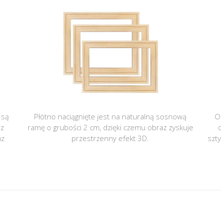
 są
Płótno naciągnięte jest na naturalną sosnową
O
 z
ramę o grubości 2 cm, dzięki czemu obraz zyskuje
az
przestrzenny efekt 3D.
szt