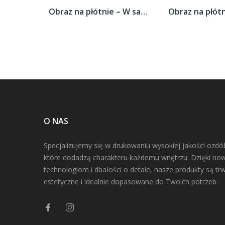
Obraz na płótnie – W sam środek tarczy –...
O NAS
Specjalizujemy się w drukowaniu wysokiej jakości ozdó
które dodadzą charakteru każdemu wnętrzu. Dzięki n
technologiom i dbałości o detale, nasze produkty są trw
estetyczne i idealnie dopasowane do Twoich potrzeb.