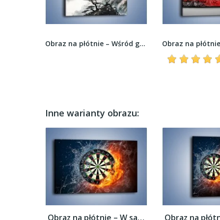
Obraz na płótnie – Koncert podczas mszy –...
Obraz na płótnie – Wśród górskich szczytów –...
Inne warianty obrazu:
Obraz na płótnie – W sam środek tarczy –...