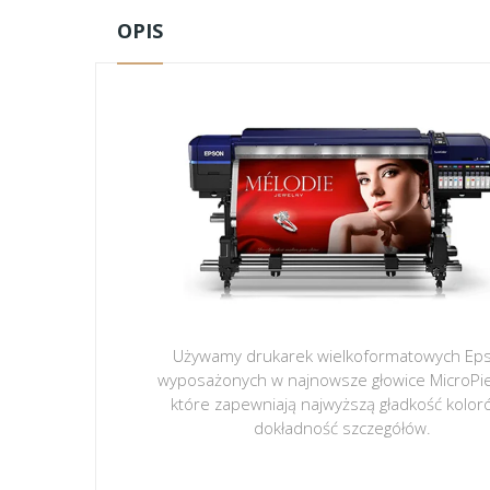
OPIS
Używamy drukarek wielkoformatowych Ep
wyposażonych w najnowsze głowice MicroPi
które zapewniają najwyższą gładkość kolor
dokładność szczegółów.