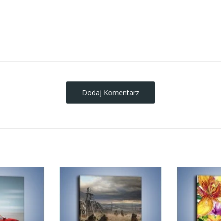
obrazy-na-plotnie
Dodaj Komentarz