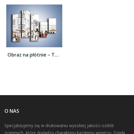
Obraz na płótnie – Tętniące życiem...
O NAS
Specjalizujemy się w drukowaniu wysokiej jakości ozdób
ściennych, które dodadzą charakteru każdemu wnętrzu. Dzięki