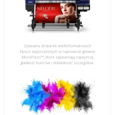
Używamy drukarek wielkoformatowych
Epson wyposażonych w najnowsze głowice
MicroPiezo™, które zapewniają najwyższą
gładkość kolorów i dokładność szczegółów.