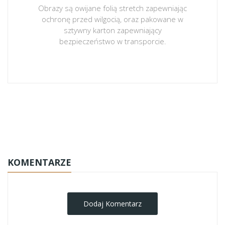
Obrazy są owijane folią stretch zapewniając
ochronę przed wilgocią, oraz pakowane w
sztywny karton zapewniający
bezpieczeństwo w transporcie.
obrazy-na-plotnie
KOMENTARZE
Dodaj Komentarz