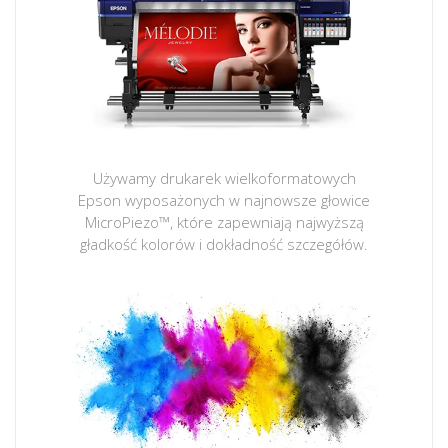
Używamy drukarek wielkoformatowych
Epson wyposażonych w najnowsze głowice
MicroPiezo™, które zapewniają najwyższą
gładkość kolorów i dokładność szczegółów.