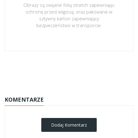
Obrazy są owijane folią stretch zapewniając
ochronę przed wilgocią, oraz pakowane w
sztywny karton zapewniający
bezpieczeństwo w transporcie.
obrazy-na-plotnie
KOMENTARZE
Dodaj Komentarz