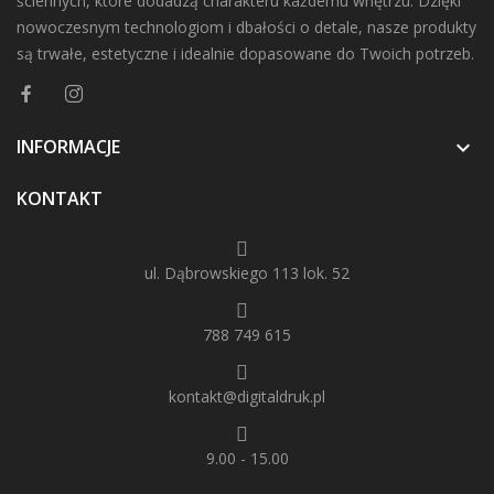
ściennych, które dodadzą charakteru każdemu wnętrzu. Dzięki
nowoczesnym technologiom i dbałości o detale, nasze produkty
są trwałe, estetyczne i idealnie dopasowane do Twoich potrzeb.
INFORMACJE

KONTAKT
ul. Dąbrowskiego 113 lok. 52
788 749 615
kontakt@digitaldruk.pl
9.00 - 15.00