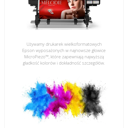
Używamy drukarek wielkoformatowych
Epson wyposażonych w najnowsze głowice
MicroPiezo™, które zapewniają najwyższą
gładkość kolorów i dokładność szczegółów.