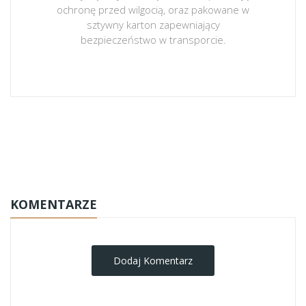
ochronę przed wilgocią, oraz pakowane w
sztywny karton zapewniający
bezpieczeństwo w transporcie.
obrazy-na-plotnie
KOMENTARZE
Dodaj Komentarz