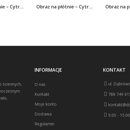
Obraz na płótnie – Cytrusowy duet –...
Obraz na płótnie – Cytrusowy duet –...
INFORMACJE
KONTAKT
ul. Dąbrows
b ściennych,
O nas
owoczesnym
Kontakt
788 749 61
ałe,
Moje konto
kontakt@dig
Dostawa
9.00 - 15.00
Regulamin