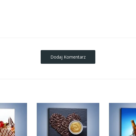
obrazy-na-plotnie
Dodaj Komentarz