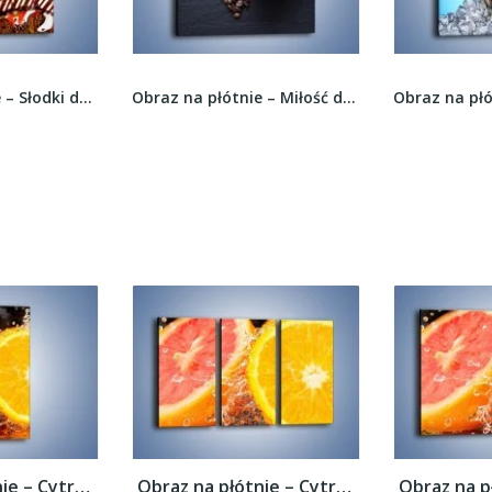
Obraz na płótnie – Miłość do czarnej kawy –...
Obraz na płótnie – Szron na butelkach piwa –...
Obraz na płótnie – Cytrusowy duet –...
Obraz na płótnie – Cytrusowy duet –...