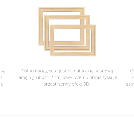
 są
Płótno naciągnięte jest na naturalną sosnową
O
 z
ramę o grubości 2 cm, dzięki czemu obraz zyskuje
az
przestrzenny efekt 3D.
szt