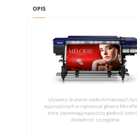
OPIS
Używamy drukarek wielkoformatowych Ep
wyposażonych w najnowsze głowice MicroPi
które zapewniają najwyższą gładkość kolor
dokładność szczegółów.