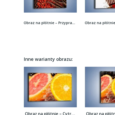
Obraz na płótnie – Przyprawiony zawrót głowy –...
Obraz na płótnie – Słodki dodatek do małej...
Inne warianty obrazu:
Obraz na płótnie – Cytrusowy duet –...