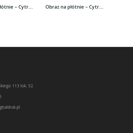
Obraz na płótnie – Cytrusowy duet –...
Obraz na płótnie – Cytrusowy duet –...
kiego 113 lok. 52
5
italdruk.pl