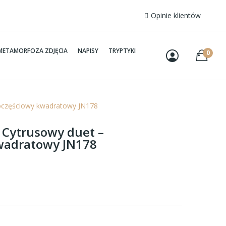
Opinie klientów
METAMORFOZA ZDJĘCIA
NAPISY
TRYPTYKI
0
noczęściowy kwadratowy JN178
– Cytrusowy duet –
wadratowy JN178