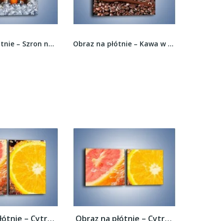
Obraz na płótnie – Kawa w ciemnej filiżance –...
Obraz na płótnie – Piwo słodko-gorzkie –...
Obraz na płótnie – Cytrusowy duet –...
Obraz na płótnie – Cytrusowy duet –...