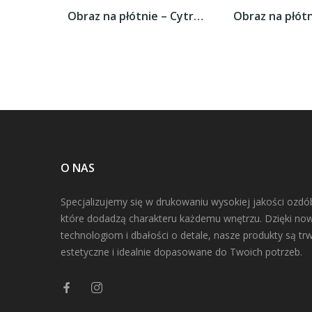
Obraz na płótnie – Cytrusowy duet –...
O NAS
Specjalizujemy się w drukowaniu wysokiej jakości ozdó
które dodadzą charakteru każdemu wnętrzu. Dzięki n
technologiom i dbałości o detale, nasze produkty są trw
estetyczne i idealnie dopasowane do Twoich potrzeb.