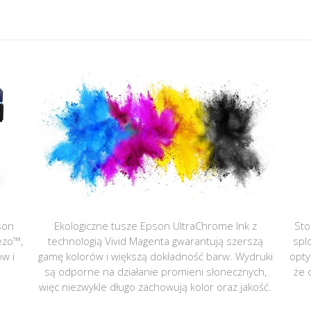
son
Ekologiczne tusze Epson UltraChrome Ink z
Sto
ezo™,
technologią Vivid Magenta gwarantują szerszą
spl
ów i
gamę kolorów i większą dokładność barw. Wydruki
opty
są odporne na działanie promieni słonecznych,
że 
więc niezwykle długo zachowują kolor oraz jakość.