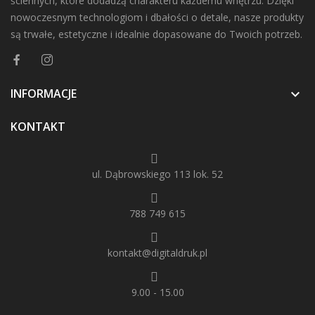
ściennych, które dodadzą charakteru każdemu wnętrzu. Dzięki
nowoczesnym technologiom i dbałości o detale, nasze produkty
są trwałe, estetyczne i idealnie dopasowane do Twoich potrzeb.
INFORMACJE

KONTAKT
ul. Dąbrowskiego 113 lok. 52
788 749 615
kontakt@digitaldruk.pl
9.00 - 15.00