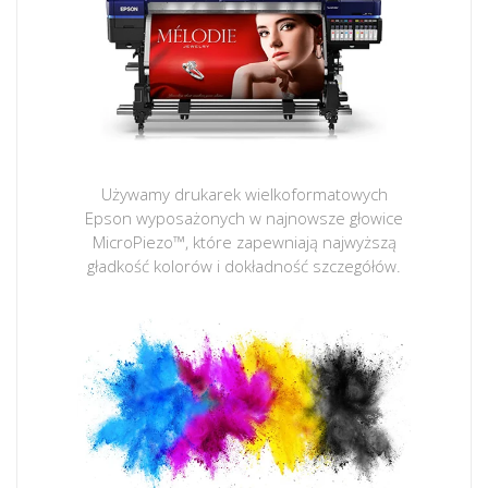
Używamy drukarek wielkoformatowych
Epson wyposażonych w najnowsze głowice
MicroPiezo™, które zapewniają najwyższą
gładkość kolorów i dokładność szczegółów.