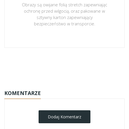
Obrazy są owijane folią stretch zapewniając
ochronę przed wilgocią, oraz pakowane w
sztywny karton zapewniający
bezpieczeństwo w transporcie.
obrazy-na-plotnie
KOMENTARZE
Dodaj Komentarz