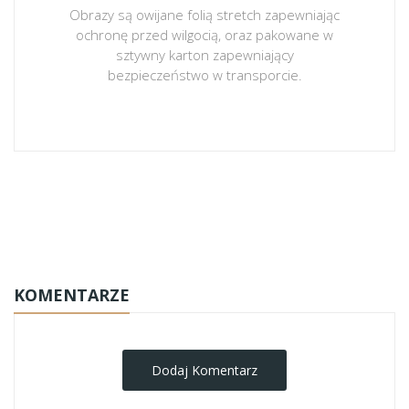
Obrazy są owijane folią stretch zapewniając
ochronę przed wilgocią, oraz pakowane w
sztywny karton zapewniający
bezpieczeństwo w transporcie.
obrazy-na-plotnie
KOMENTARZE
Dodaj Komentarz