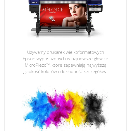
Używamy drukarek wielkoformatowych
Epson wyposażonych w najnowsze głowice
MicroPiezo™, które zapewniają najwyższą
gładkość kolorów i dokładność szczegółów.