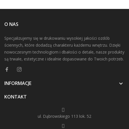
O NAS
Specjalizujemy się w drukowaniu wysokiej jakości ozdób
ściennych, które dodadzą charakteru każdemu wnętrzu. Dzięki
nowoczesnym technologiom i dbałości o detale, nasze produkty
są trwałe, estetyczne i idealnie dopasowane do Twoich potrzeb.
INFORMACJE

KONTAKT
ul. Dąbrowskiego 113 lok. 52