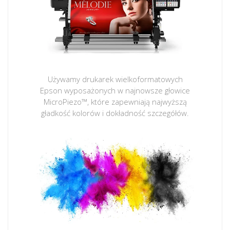
Używamy drukarek wielkoformatowych
Epson wyposażonych w najnowsze głowice
MicroPiezo™, które zapewniają najwyższą
gładkość kolorów i dokładność szczegółów.