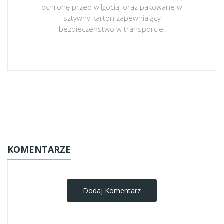
ochronę przed wilgocią, oraz pakowane w
sztywny karton zapewniający
bezpieczeństwo w transporcie.
obrazy-na-plotnie
KOMENTARZE
Dodaj Komentarz