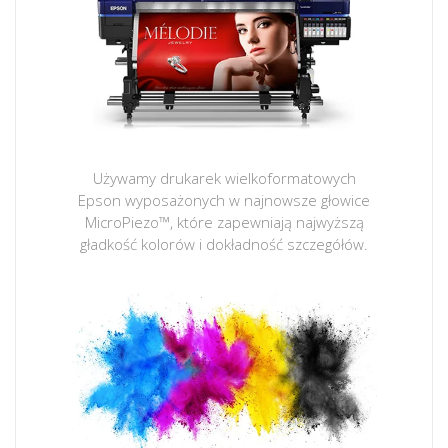
Używamy drukarek wielkoformatowych
Epson wyposażonych w najnowsze głowice
MicroPiezo™, które zapewniają najwyższą
gładkość kolorów i dokładność szczegółów.