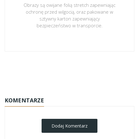
Obrazy są owijane folią stretch zapewniając
ochronę przed wilgocią, oraz pakowane w
sztywny karton zapewniający
bezpieczeństwo w transporcie.
obrazy-na-plotnie
KOMENTARZE
Dodaj Komentarz