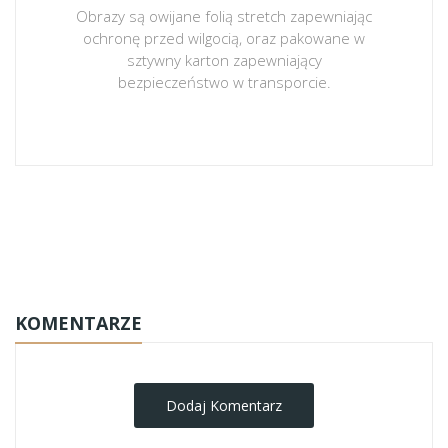
Obrazy są owijane folią stretch zapewniając
ochronę przed wilgocią, oraz pakowane w
sztywny karton zapewniający
bezpieczeństwo w transporcie.
obrazy-na-plotnie
KOMENTARZE
Dodaj Komentarz