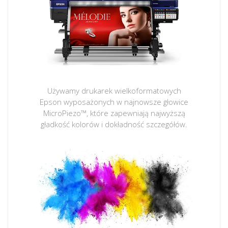
Używamy drukarek wielkoformatowych
Epson wyposażonych w najnowsze głowice
MicroPiezo™, które zapewniają najwyższą
gładkość kolorów i dokładność szczegółów.