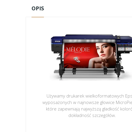
OPIS
Używamy drukarek wielkoformatowych Ep
wyposażonych w najnowsze głowice MicroPi
które zapewniają najwyższą gładkość kolor
dokładność szczegółów.