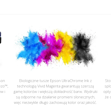
son
Ekologiczne tusze Epson UltraChrome Ink z
Sto
ezo™,
technologią Vivid Magenta gwarantują szerszą
spl
ów i
gamę kolorów i większą dokładność barw. Wydruki
opty
są odporne na działanie promieni słonecznych,
że 
więc niezwykle długo zachowują kolor oraz jakość.