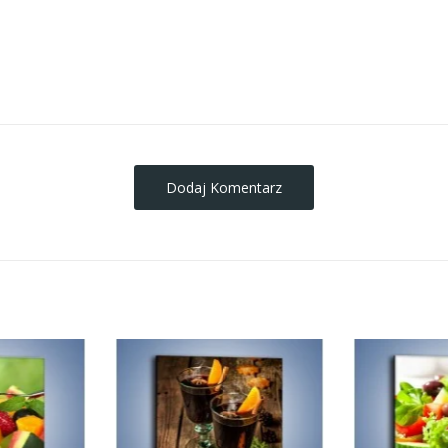
obrazy-na-plotnie
Dodaj Komentarz