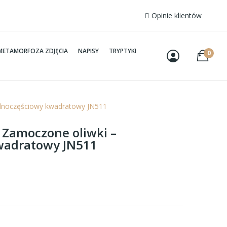
Opinie klientów
METAMORFOZA ZDJĘCIA
NAPISY
TRYPTYKI
0
ednoczęściowy kwadratowy JN511
– Zamoczone oliwki –
wadratowy JN511