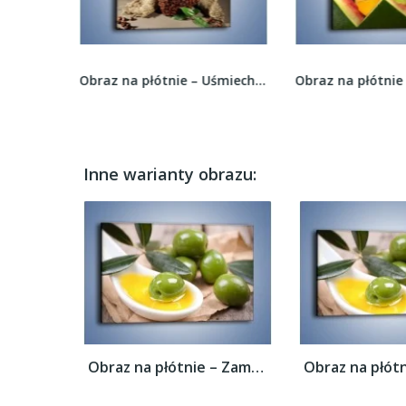
Obraz na płótnie – Uśmiechnij się z kubkiem...
Obraz na płótnie – Arbuzowa misa z owocami –...
Inne warianty obrazu:
Obraz na płótnie – Zamoczone oliwki –...