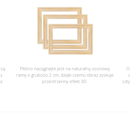
 są
Płótno naciągnięte jest na naturalną sosnową
O
 z
ramę o grubości 2 cm, dzięki czemu obraz zyskuje
az
przestrzenny efekt 3D.
szt