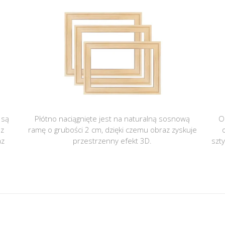
 są
Płótno naciągnięte jest na naturalną sosnową
O
 z
ramę o grubości 2 cm, dzięki czemu obraz zyskuje
az
przestrzenny efekt 3D.
szt