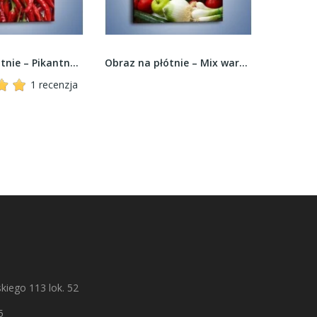
Obraz na płótnie – Mix warzywno-owocowy –...
Obraz na płótnie – Zakręcone laski cynamonu –...
kiego 113 lok. 52
5