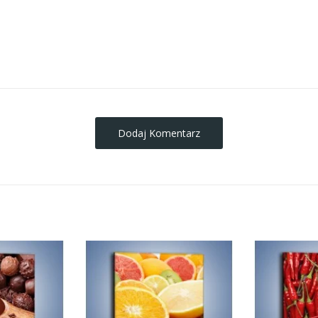
obrazy-na-plotnie
Dodaj Komentarz