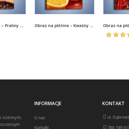
Obraz na płótnie – Kwaśny kęs witamin owocowych...
Obraz na płótnie – Pikantne papryczki –...
1 recenzja
INFORMACJE
KONTAKT
ul. Dąbrows
b ściennych,
O nas
owoczesnym
Kontakt
788 749 61