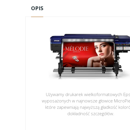
OPIS
Używamy drukarek wielkoformatowych Ep
wyposażonych w najnowsze głowice MicroPi
które zapewniają najwyższą gładkość kolor
dokładność szczegółów.