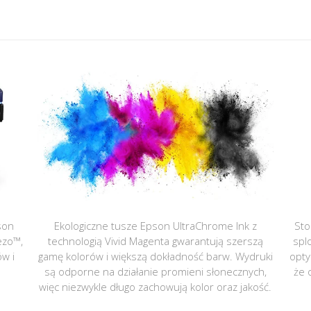
son
Ekologiczne tusze Epson UltraChrome Ink z
Sto
ezo™,
technologią Vivid Magenta gwarantują szerszą
spl
ów i
gamę kolorów i większą dokładność barw. Wydruki
opty
są odporne na działanie promieni słonecznych,
że 
więc niezwykle długo zachowują kolor oraz jakość.