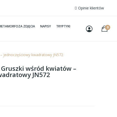
Opinie klientów
METAMORFOZA ZDJĘCIA
NAPISY
TRYPTYKI
0
w – jednoczęściowy kwadratowy JN572
– Gruszki wśród kwiatów –
wadratowy JN572