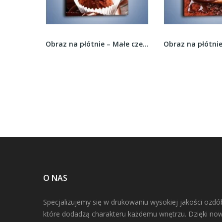
Obraz na płótnie – Małe czekoladowe pociechy –...
Obraz na płótnie – Praliny w płynącej...
O NAS
Specjalizujemy się w drukowaniu wysokiej jakości ozdó
które dodadzą charakteru każdemu wnętrzu. Dzięki n