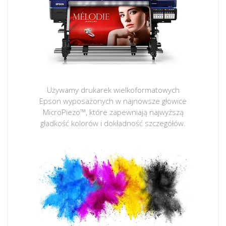
Używamy drukarek wielkoformatowych
Epson wyposażonych w najnowsze głowice
MicroPiezo™, które zapewniają najwyższą
gładkość kolorów i dokładność szczegółów.