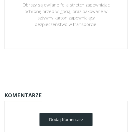
Obrazy są owijane folią stretch zapewniając
ochronę przed wilgocią, oraz pakowane w
sztywny karton zapewniający
bezpieczeństwo w transporcie.
obrazy-na-plotnie
KOMENTARZE
Dodaj Komentarz