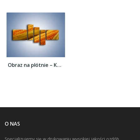
Obraz na płótnie – Kolby dojrzałych...
O NAS
Specjalizujemy się w drukowaniu wysokiej jakości ozdób