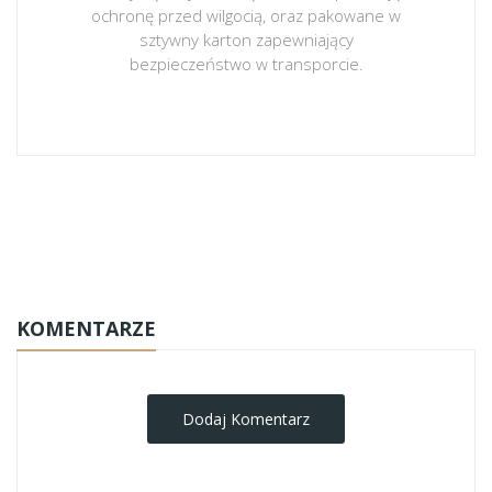
ochronę przed wilgocią, oraz pakowane w
sztywny karton zapewniający
bezpieczeństwo w transporcie.
obrazy-na-plotnie
KOMENTARZE
Dodaj Komentarz