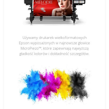
Używamy drukarek wielkoformatowych
Epson wyposażonych w najnowsze głowice
MicroPiezo™, które zapewniają najwyższą
gładkość kolorów i dokładność szczegółów.