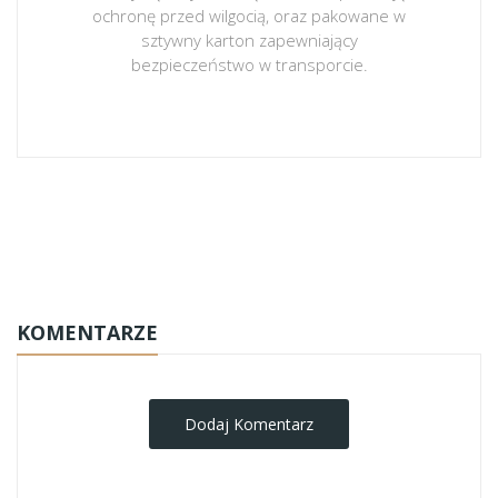
ochronę przed wilgocią, oraz pakowane w
sztywny karton zapewniający
bezpieczeństwo w transporcie.
obrazy-na-plotnie
KOMENTARZE
Dodaj Komentarz