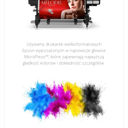
Używamy drukarek wielkoformatowych
Epson wyposażonych w najnowsze głowice
MicroPiezo™, które zapewniają najwyższą
gładkość kolorów i dokładność szczegółów.