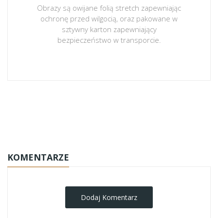
Obrazy są owijane folią stretch zapewniając
ochronę przed wilgocią, oraz pakowane w
sztywny karton zapewniający
bezpieczeństwo w transporcie.
obrazy-na-plotnie
KOMENTARZE
Dodaj Komentarz