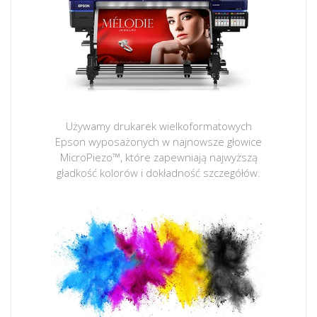
Używamy drukarek wielkoformatowych
Epson wyposażonych w najnowsze głowice
MicroPiezo™, które zapewniają najwyższą
gładkość kolorów i dokładność szczegółów.