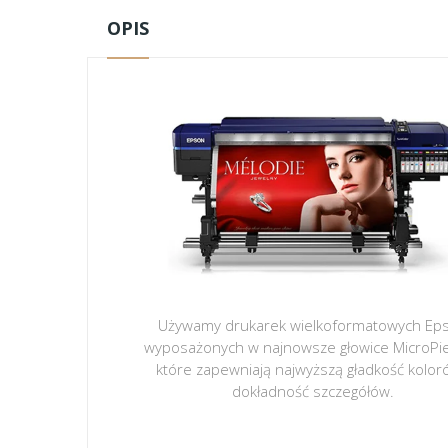
OPIS
Używamy drukarek wielkoformatowych Ep
wyposażonych w najnowsze głowice MicroPi
które zapewniają najwyższą gładkość kolor
dokładność szczegółów.