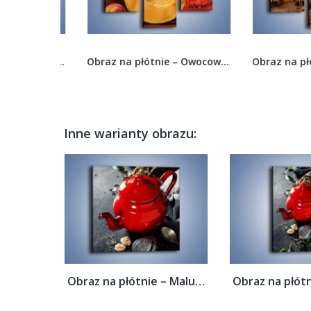
Obraz na płótnie – Pomidorki górą –...
Obraz na płótnie – Owocowe smaki lata –...
Inne warianty obrazu:
Obraz na płótnie – Malutki czajniczek do...