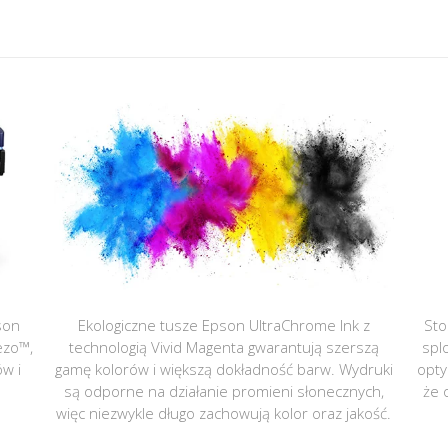
son
Ekologiczne tusze Epson UltraChrome Ink z
Sto
ezo™,
technologią Vivid Magenta gwarantują szerszą
spl
ów i
gamę kolorów i większą dokładność barw. Wydruki
opty
są odporne na działanie promieni słonecznych,
że 
więc niezwykle długo zachowują kolor oraz jakość.