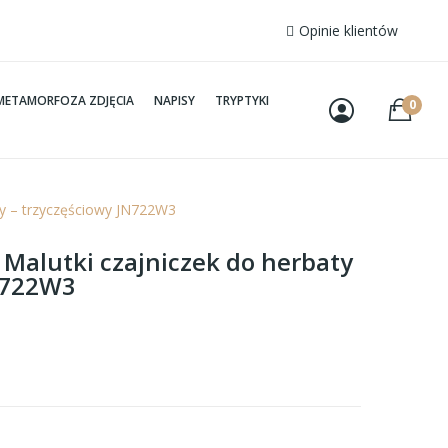
Opinie klientów
METAMORFOZA ZDJĘCIA
NAPISY
TRYPTYKI
0
aty – trzyczęściowy JN722W3
 Malutki czajniczek do herbaty
JN722W3