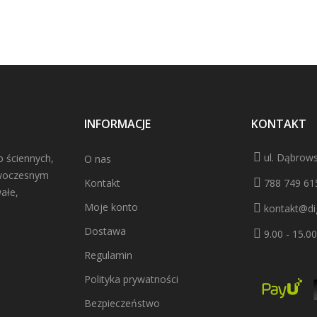
INFORMACJE
KONTAKT
ul. Dąbrows
b ściennych,
O nas
owoczesnym
Kontakt
788 749 61
ałe,
Moje konto
kontakt@dig
Dostawa
9.00 - 15.00
Regulamin
Polityka prywatności
Bezpieczeństwo