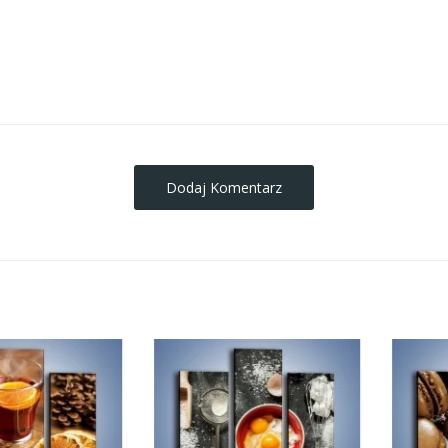
obrazy-na-plotnie
Dodaj Komentarz