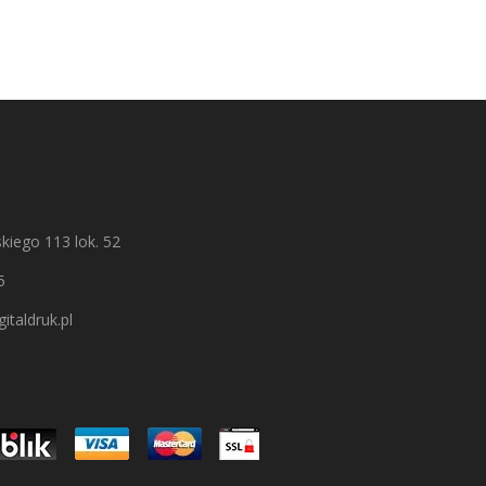
kiego 113 lok. 52
5
italdruk.pl