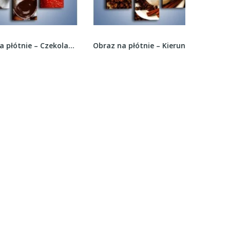
Obraz na płótnie – Czekolada z owocowym...
Obraz na płótnie – Kierunek w stronę kawy –...