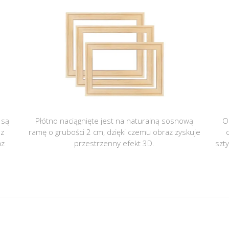
 są
Płótno naciągnięte jest na naturalną sosnową
O
 z
ramę o grubości 2 cm, dzięki czemu obraz zyskuje
az
przestrzenny efekt 3D.
szt