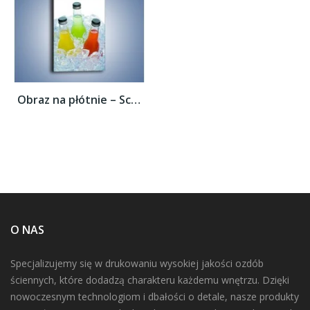
Obraz na płótnie – Schłodzone drinki w...
O NAS
Specjalizujemy się w drukowaniu wysokiej jakości ozdób
ściennych, które dodadzą charakteru każdemu wnętrzu. Dzięki
nowoczesnym technologiom i dbałości o detale, nasze produkty