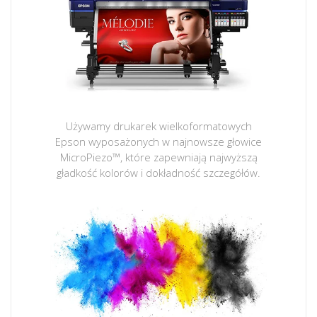
Używamy drukarek wielkoformatowych
Epson wyposażonych w najnowsze głowice
MicroPiezo™, które zapewniają najwyższą
gładkość kolorów i dokładność szczegółów.