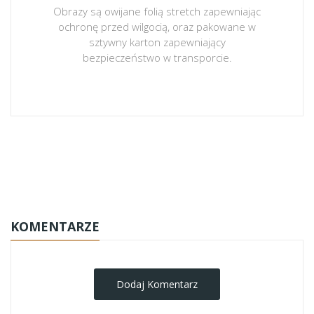
Obrazy są owijane folią stretch zapewniając
ochronę przed wilgocią, oraz pakowane w
sztywny karton zapewniający
bezpieczeństwo w transporcie.
obrazy-na-plotnie
KOMENTARZE
Dodaj Komentarz