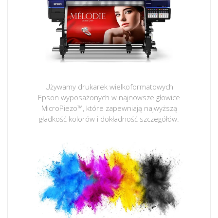
Używamy drukarek wielkoformatowych
Epson wyposażonych w najnowsze głowice
MicroPiezo™, które zapewniają najwyższą
gładkość kolorów i dokładność szczegółów.