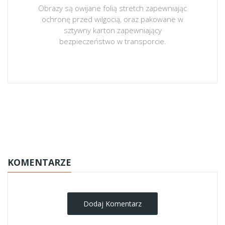
Obrazy są owijane folią stretch zapewniając
ochronę przed wilgocią, oraz pakowane w
sztywny karton zapewniający
bezpieczeństwo w transporcie.
obrazy-na-plotnie
KOMENTARZE
Dodaj Komentarz