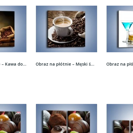
Obraz na płótnie – Kawa dobrze przechowywana –...
Obraz na płótnie – Męski świat z whisky i...