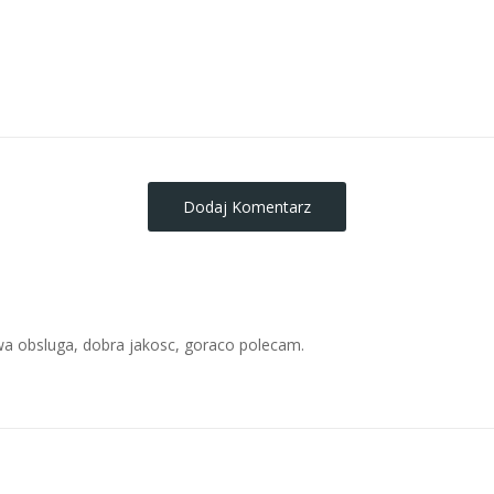
obrazy-na-plotnie
Dodaj Komentarz
wa obsluga, dobra jakosc, goraco polecam.