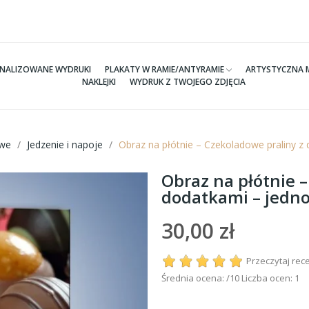
NALIZOWANE WYDRUKI
PLAKATY W RAMIE/ANTYRAMIE
ARTYSTYCZNA 
NAKLEJKI
WYDRUK Z TWOJEGO ZDJĘCIA
we
Jedzenie i napoje
Obraz na płótnie – Czekoladowe praliny 
Obraz na płótnie 
dodatkami – jedn
30,00 zł
Przeczytaj rec
Średnia ocena:
/10 Liczba ocen:
1