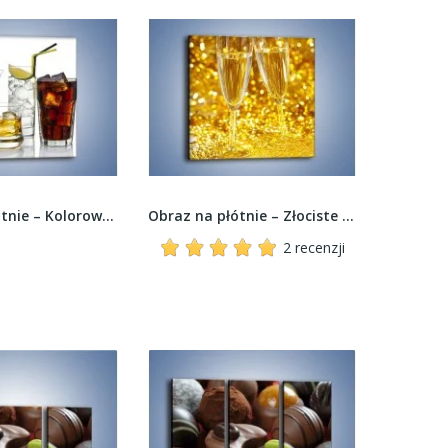
Obraz na płótnie – Kolorowe drinki –...
Obraz na płótnie – Złociste bąbelki szampana –...
2 recenzji