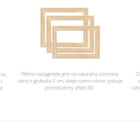
 są
Płótno naciągnięte jest na naturalną sosnową
O
 z
ramę o grubości 2 cm, dzięki czemu obraz zyskuje
az
przestrzenny efekt 3D.
szt