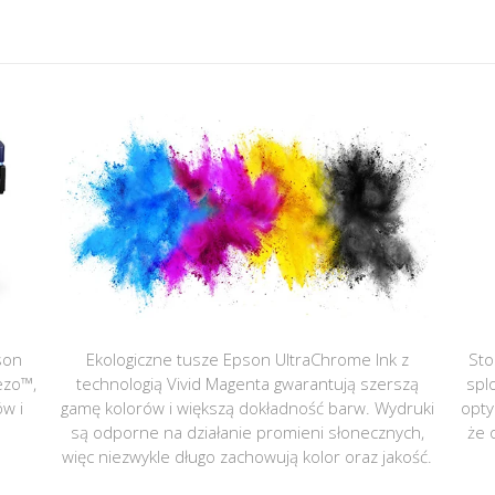
son
Ekologiczne tusze Epson UltraChrome Ink z
Sto
ezo™,
technologią Vivid Magenta gwarantują szerszą
spl
ów i
gamę kolorów i większą dokładność barw. Wydruki
opty
są odporne na działanie promieni słonecznych,
że 
więc niezwykle długo zachowują kolor oraz jakość.