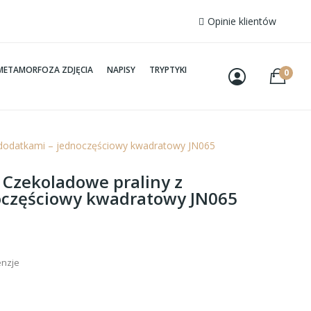
Opinie klientów
METAMORFOZA ZDJĘCIA
NAPISY
TRYPTYKI
0
z dodatkami – jednoczęściowy kwadratowy JN065
– Czekoladowe praliny z
oczęściowy kwadratowy JN065
enzje