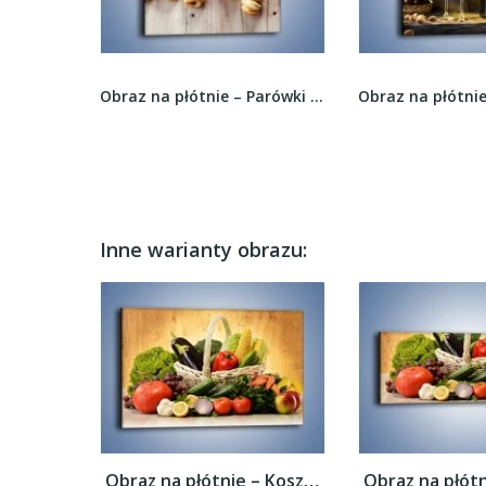
Obraz na płótnie – Stół z polskiego sadu –...
Obraz na płótnie – Parówki pod kołderką –...
Inne warianty obrazu:
Obraz na płótnie – Kosz pełen warzywnych...