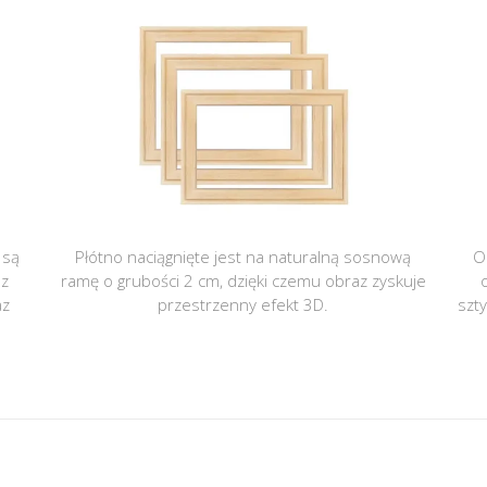
 są
Płótno naciągnięte jest na naturalną sosnową
O
 z
ramę o grubości 2 cm, dzięki czemu obraz zyskuje
az
przestrzenny efekt 3D.
szt