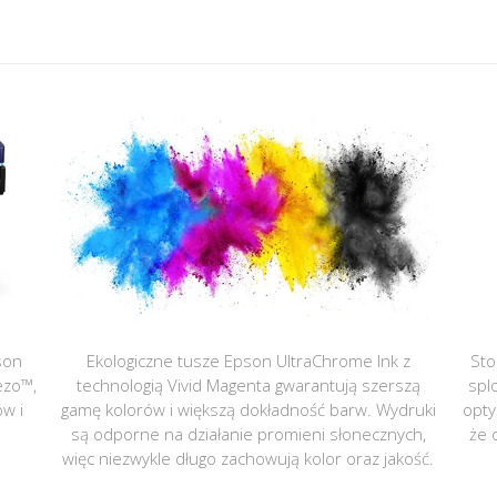
son
Ekologiczne tusze Epson UltraChrome Ink z
Sto
ezo™,
technologią Vivid Magenta gwarantują szerszą
spl
ów i
gamę kolorów i większą dokładność barw. Wydruki
opty
są odporne na działanie promieni słonecznych,
że 
więc niezwykle długo zachowują kolor oraz jakość.