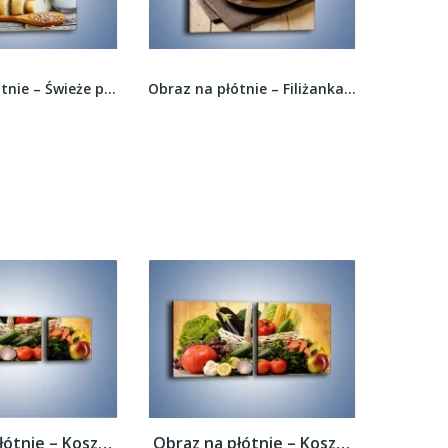
Obraz na płótnie – Świeże poranne pieczywo –...
Obraz na płótnie – Filiżanka herbaty na poprawę...
Obraz na płótnie – Kosz pełen warzywnych...
Obraz na płótnie – Kosz pełen warzywnych...