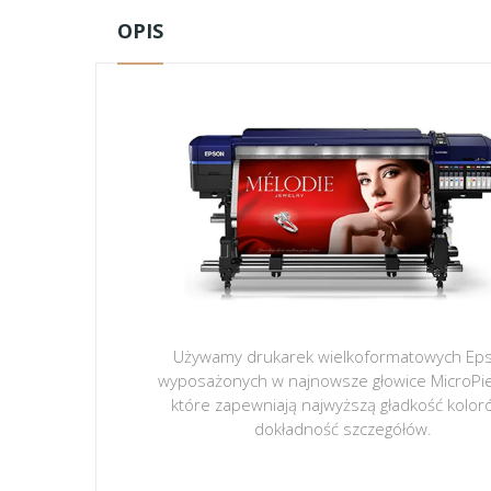
OPIS
Używamy drukarek wielkoformatowych Ep
wyposażonych w najnowsze głowice MicroPi
które zapewniają najwyższą gładkość kolor
dokładność szczegółów.