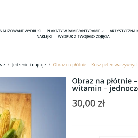
NALIZOWANE WYDRUKI
PLAKATY W RAMIE/ANTYRAMIE
ARTYSTYCZNA 
NAKLEJKI
WYDRUK Z TWOJEGO ZDJĘCIA
we
Jedzenie i napoje
Obraz na płótnie – Kosz pełen warzywnyc
Obraz na płótnie 
witamin – jednoc
30,00 zł