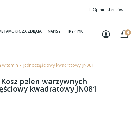
Opinie klientów
METAMORFOZA ZDJĘCIA
NAPISY
TRYPTYKI
0
h witamin – jednoczęściowy kwadratowy JN081
– Kosz pełen warzywnych
zęściowy kwadratowy JN081