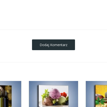
obrazy-na-plotnie
Dodaj Komentarz