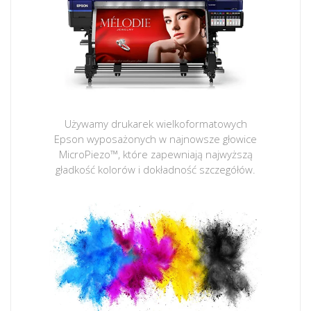
Używamy drukarek wielkoformatowych
Epson wyposażonych w najnowsze głowice
MicroPiezo™, które zapewniają najwyższą
gładkość kolorów i dokładność szczegółów.