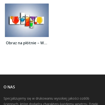
Obraz na płótnie – Wakacyjne party z...
O NAS
Specjalizujemy się w drukowaniu wysokiej jakości ozdób
ściennych, które dodadzą charakteru każdemu wnętrzu. Dzięki