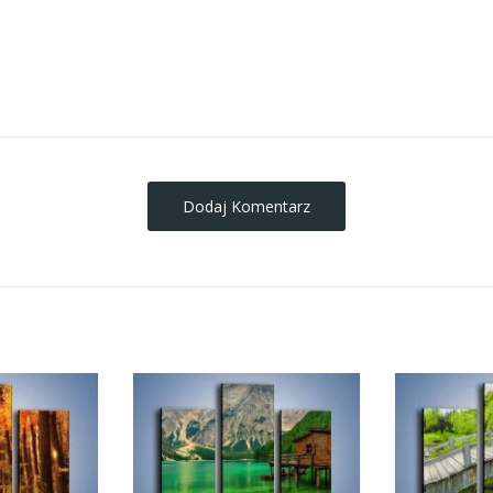
obrazy-na-plotnie
Dodaj Komentarz