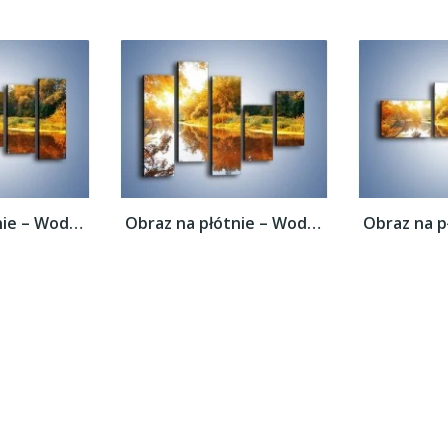
Obraz na płótnie – Woda i jesienne odbicie...
Obraz na płótnie – Woda i jesienne odbicie...