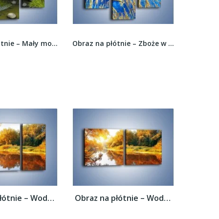
Obraz na płótnie – Mały mostek przez rzeczkę –...
Obraz na płótnie – Zboże w niebie –...
Obraz na płótnie – Woda i jesienne odbicie...
Obraz na płótnie – Woda i jesienne odbicie...