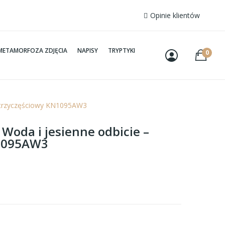
Opinie klientów
METAMORFOZA ZDJĘCIA
NAPISY
TRYPTYKI
0
 – trzyczęściowy KN1095AW3
 Woda i jesienne odbicie –
N1095AW3