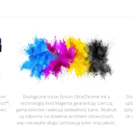
son
Ekologiczne tusze Epson UltraChrome Ink z
Sto
ezo™,
technologią Vivid Magenta gwarantują szerszą
spl
ów i
gamę kolorów i większą dokładność barw. Wydruki
opty
są odporne na działanie promieni słonecznych,
że 
więc niezwykle długo zachowują kolor oraz jakość.