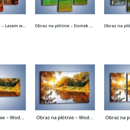
Obraz na płótnie – Lasem w stronę słońca –...
Obraz na płótnie – Domek baby jagi na wodzie –...
Obraz na płótnie – Woda i jesienne odbicie...
Obraz na płótnie – Woda i jesienne odbicie...