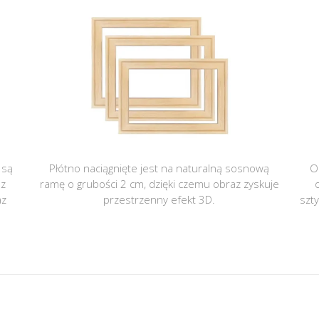
 są
Płótno naciągnięte jest na naturalną sosnową
O
 z
ramę o grubości 2 cm, dzięki czemu obraz zyskuje
az
przestrzenny efekt 3D.
szt