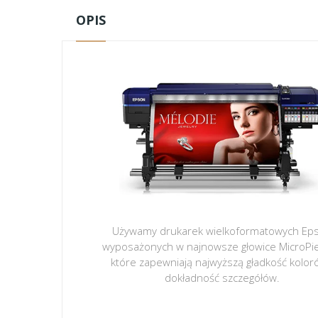
OPIS
Używamy drukarek wielkoformatowych Ep
wyposażonych w najnowsze głowice MicroPi
które zapewniają najwyższą gładkość kolor
dokładność szczegółów.