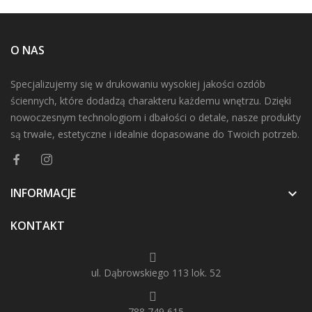
O NAS
Specjalizujemy się w drukowaniu wysokiej jakości ozdób
ściennych, które dodadzą charakteru każdemu wnętrzu. Dzięki
nowoczesnym technologiom i dbałości o detale, nasze produkty
są trwałe, estetyczne i idealnie dopasowane do Twoich potrzeb.
INFORMACJE

KONTAKT
ul. Dąbrowskiego 113 lok. 52
788 749 615