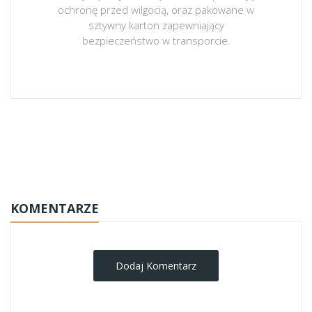
ochronę przed wilgocią, oraz pakowane w
sztywny karton zapewniający
bezpieczeństwo w transporcie.
obrazy-na-plotnie
KOMENTARZE
Dodaj Komentarz