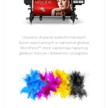
Używamy drukarek wielkoformatowych
Epson wyposażonych w najnowsze głowice
MicroPiezo™, które zapewniają najwyższą
gładkość kolorów i dokładność szczegółów.