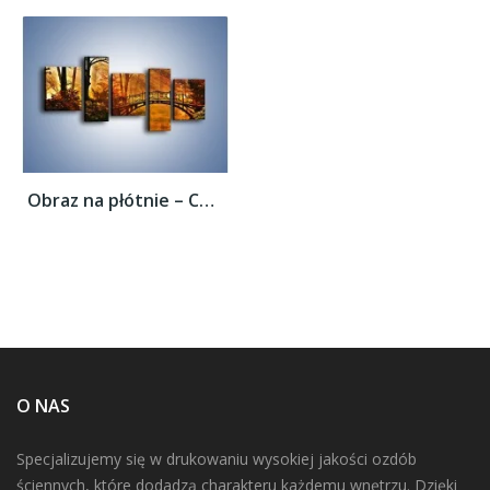
Obraz na płótnie – Cudowny spacer jesienną...
O NAS
Specjalizujemy się w drukowaniu wysokiej jakości ozdób
ściennych, które dodadzą charakteru każdemu wnętrzu. Dzięki