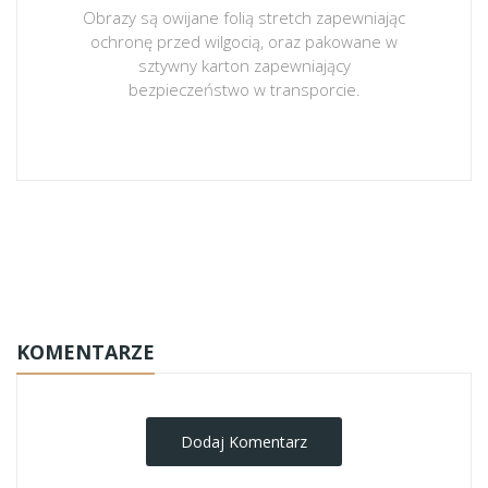
Obrazy są owijane folią stretch zapewniając
ochronę przed wilgocią, oraz pakowane w
sztywny karton zapewniający
bezpieczeństwo w transporcie.
obrazy-na-plotnie
KOMENTARZE
Dodaj Komentarz