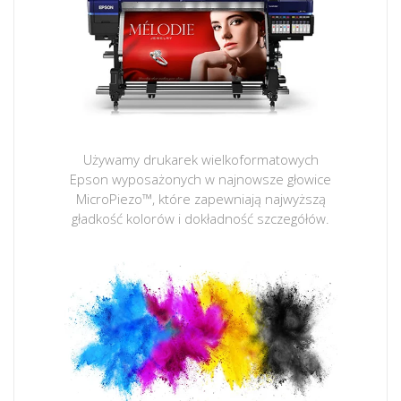
Używamy drukarek wielkoformatowych
Epson wyposażonych w najnowsze głowice
MicroPiezo™, które zapewniają najwyższą
gładkość kolorów i dokładność szczegółów.