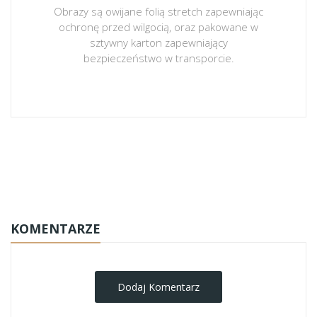
Obrazy są owijane folią stretch zapewniając
ochronę przed wilgocią, oraz pakowane w
sztywny karton zapewniający
bezpieczeństwo w transporcie.
obrazy-na-plotnie
KOMENTARZE
Dodaj Komentarz