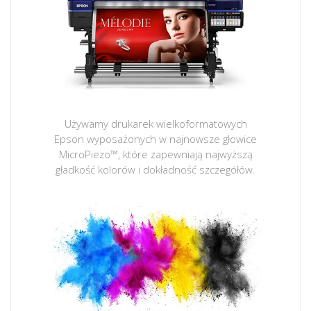
Używamy drukarek wielkoformatowych
Epson wyposażonych w najnowsze głowice
MicroPiezo™, które zapewniają najwyższą
gładkość kolorów i dokładność szczegółów.