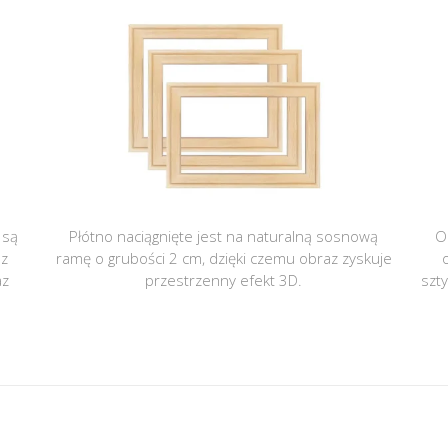
 są
Płótno naciągnięte jest na naturalną sosnową
O
 z
ramę o grubości 2 cm, dzięki czemu obraz zyskuje
az
przestrzenny efekt 3D.
szt