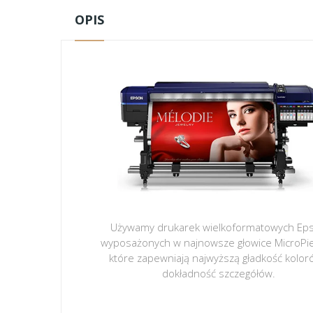
OPIS
Używamy drukarek wielkoformatowych Ep
wyposażonych w najnowsze głowice MicroPi
które zapewniają najwyższą gładkość kolor
dokładność szczegółów.