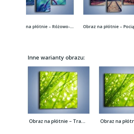
Obraz na płótnie – Różowo-fioletowe źdźbła –...
Obraz na płótnie – Pociągiem przez jesień –...
Inne warianty obrazu:
Obraz na płótnie – Trawa ubrana w wodne...