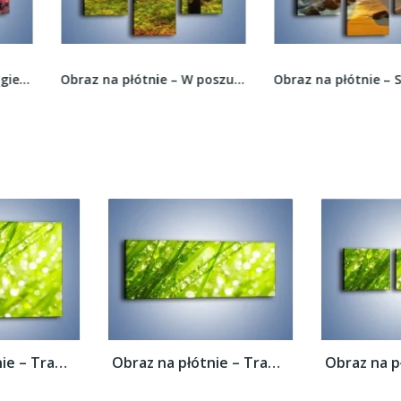
Obraz na płótnie – W poszukiwaniu grzybów –...
Obraz na płótnie – Spacer na bezludnej wyspie –...
Obraz na płótnie – Trawa ubrana w wodne...
Obraz na płótnie – Trawa ubrana w wodne...