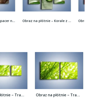
Obraz na płótnie – Korale z kropli wody –...
Obraz na płótnie – Wszystkie kolory listków –...
Obraz na płótnie – Trawa ubrana w wodne...
Obraz na płótnie – Trawa ubrana w wodne...