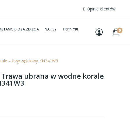
Opinie klientów
METAMORFOZA ZDJĘCIA
NAPISY
TRYPTYKI
0
orale – trzyczęściowy KN341W3
– Trawa ubrana w wodne korale
KN341W3