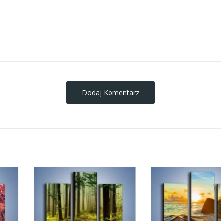
obrazy-na-plotnie
Dodaj Komentarz