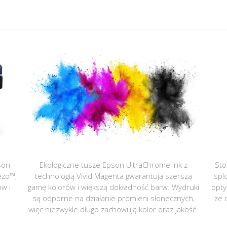
son
Ekologiczne tusze Epson UltraChrome Ink z
Sto
ezo™,
technologią Vivid Magenta gwarantują szerszą
spl
ów i
gamę kolorów i większą dokładność barw. Wydruki
opty
są odporne na działanie promieni słonecznych,
że 
więc niezwykle długo zachowują kolor oraz jakość.