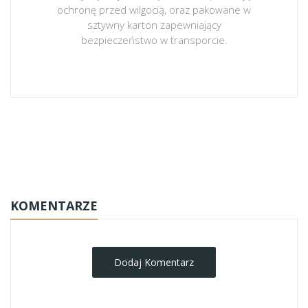
ochronę przed wilgocią, oraz pakowane w
sztywny karton zapewniający
bezpieczeństwo w transporcie.
obrazy-na-plotnie
KOMENTARZE
Dodaj Komentarz