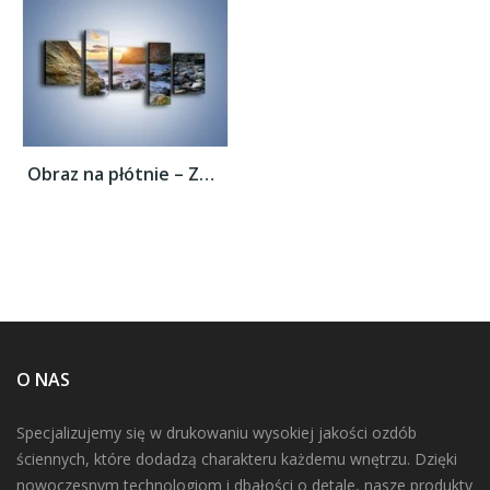
Obraz na płótnie – Zakaz kąpieli –...
O NAS
Specjalizujemy się w drukowaniu wysokiej jakości ozdób
ściennych, które dodadzą charakteru każdemu wnętrzu. Dzięki
nowoczesnym technologiom i dbałości o detale, nasze produkty