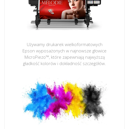
Używamy drukarek wielkoformatowych
Epson wyposażonych w najnowsze głowice
MicroPiezo™, które zapewniają najwyższą
gładkość kolorów i dokładność szczegółów.