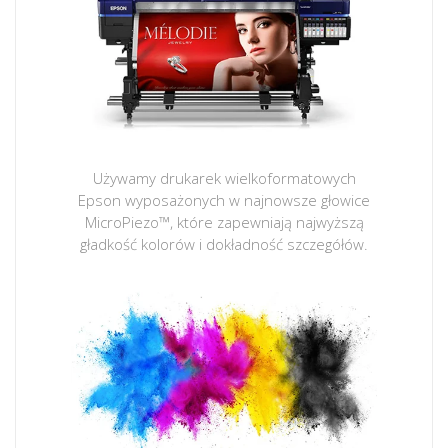
Używamy drukarek wielkoformatowych
Epson wyposażonych w najnowsze głowice
MicroPiezo™, które zapewniają najwyższą
gładkość kolorów i dokładność szczegółów.