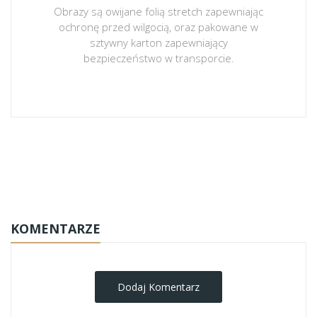
Obrazy są owijane folią stretch zapewniając
ochronę przed wilgocią, oraz pakowane w
sztywny karton zapewniający
bezpieczeństwo w transporcie.
obrazy-na-plotnie
KOMENTARZE
Dodaj Komentarz