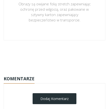
Obrazy są owijane folią stretch zapewniając
ochronę przed wilgocią, oraz pakowane w
sztywny karton zapewniający
bezpieczeństwo w transporcie.
obrazy-na-plotnie
KOMENTARZE
Dodaj Komentarz