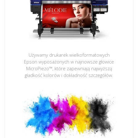
Używamy drukarek wielkoformatowych
Epson wyposażonych w najnowsze głowice
MicroPiezo™, które zapewniają najwyższą
gładkość kolorów i dokładność szczegółów.