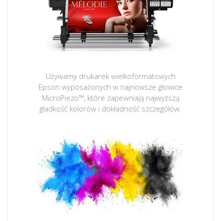
Używamy drukarek wielkoformatowych
Epson wyposażonych w najnowsze głowice
MicroPiezo™, które zapewniają najwyższą
gładkość kolorów i dokładność szczegółów.