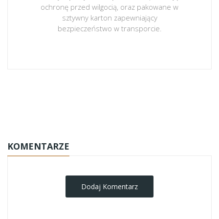
ochronę przed wilgocią, oraz pakowane w
sztywny karton zapewniający
bezpieczeństwo w transporcie.
obrazy-na-plotnie
KOMENTARZE
Dodaj Komentarz