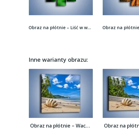
Obraz na płótnie – Odpoczynek w cieniu drzewa –...
Obraz na płótnie – Liść w wodnym stroju –...
Inne warianty obrazu:
Obraz na płótnie – Wachlarz z muszli –...