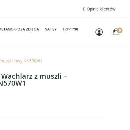
Opinie klientów
METAMORFOZA ZDJĘCIA
NAPISY
TRYPTYKI
0
ięcioczęściowy KN570W1
 Wachlarz z muszli –
KN570W1