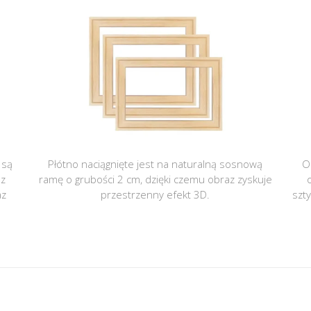
 są
Płótno naciągnięte jest na naturalną sosnową
O
 z
ramę o grubości 2 cm, dzięki czemu obraz zyskuje
az
przestrzenny efekt 3D.
szt