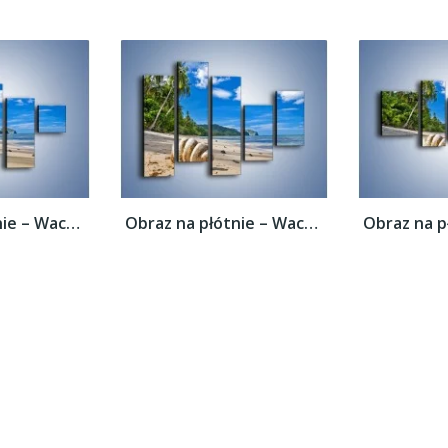
Obraz na płótnie – Wachlarz z muszli –...
Obraz na płótnie – Wachlarz z muszli –...