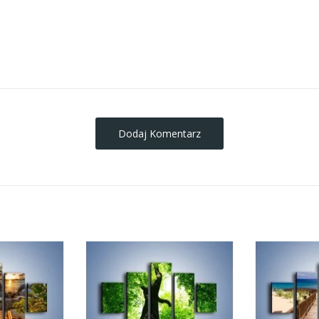
obrazy-na-plotnie
Dodaj Komentarz