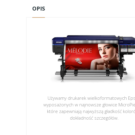
OPIS
Używamy drukarek wielkoformatowych Ep
wyposażonych w najnowsze głowice MicroPi
które zapewniają najwyższą gładkość kolor
dokładność szczegółów.