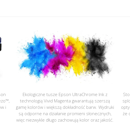
son
Ekologiczne tusze Epson UltraChrome Ink z
Sto
ezo™,
technologią Vivid Magenta gwarantują szerszą
spl
ów i
gamę kolorów i większą dokładność barw. Wydruki
opty
są odporne na działanie promieni słonecznych,
że 
więc niezwykle długo zachowują kolor oraz jakość.