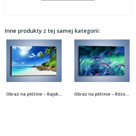
Inne produkty z tej samej kategorii:
Obraz na płótnie – Rajska plaża i jej piękno –...
Obraz na płótnie – Różowo-fioletowe źdźbła –...