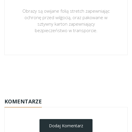
Obrazy są owijane folią stretch zapewniając
ochronę przed wilgocią, oraz pakowane w
sztywny karton zapewniający
bezpieczeństwo w transporcie.
obrazy-na-plotnie
KOMENTARZE
Dodaj Komentarz