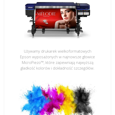
Używamy drukarek wielkoformatowych
Epson wyposażonych w najnowsze głowice
MicroPiezo™, które zapewniają najwyższą
gładkość kolorów i dokładność szczegółów.