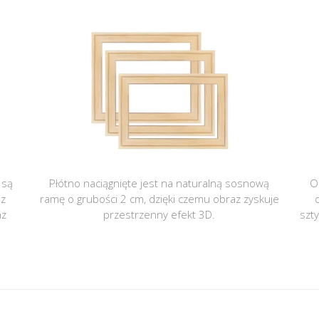
 są
Płótno naciągnięte jest na naturalną sosnową
O
 z
ramę o grubości 2 cm, dzięki czemu obraz zyskuje
az
przestrzenny efekt 3D.
szt