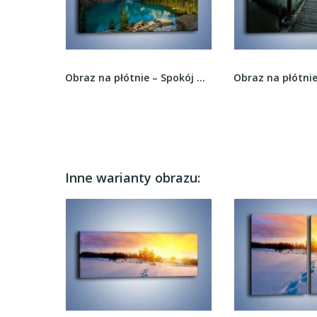
Obraz na płótnie – Mostem do światła –...
Obraz na płótnie – Spokój w górach –...
 recenzji
Inne warianty obrazu: