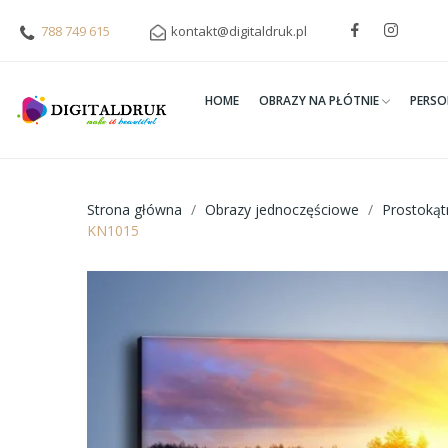
788 749 615
kontakt@digitaldruk.pl
HOME
OBRAZY NA PŁÓTNIE
PERSO
Strona główna
Obrazy jednoczęściowe
Prostoką
KN1015