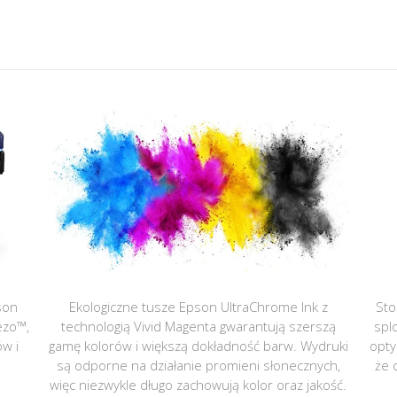
son
Ekologiczne tusze Epson UltraChrome Ink z
Sto
ezo™,
technologią Vivid Magenta gwarantują szerszą
spl
ów i
gamę kolorów i większą dokładność barw. Wydruki
opty
są odporne na działanie promieni słonecznych,
że 
więc niezwykle długo zachowują kolor oraz jakość.