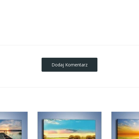
obrazy-na-plotnie
Dodaj Komentarz