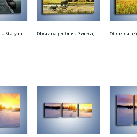
Obraz na płótnie – Stary most i łódź –...
Obraz na płótnie – Zwierzęcy spacer po sawannie...