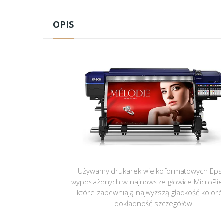
OPIS
Używamy drukarek wielkoformatowych Ep
wyposażonych w najnowsze głowice MicroPi
które zapewniają najwyższą gładkość kolor
dokładność szczegółów.