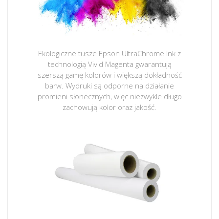
Ekologiczne tusze Epson UltraChrome Ink z
technologią Vivid Magenta gwarantują
szerszą gamę kolorów i większą dokładność
barw. Wydruki są odporne na działanie
promieni słonecznych, więc niezwykle długo
zachowują kolor oraz jakość.