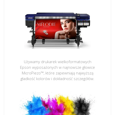
Używamy drukarek wielkoformatowych
Epson wyposażonych w najnowsze głowice
MicroPiezo™, które zapewniają najwyższą
gładkość kolorów i dokładność szczegółów.