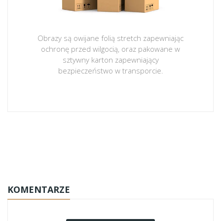
Obrazy są owijane folią stretch zapewniając
ochronę przed wilgocią, oraz pakowane w
sztywny karton zapewniający
bezpieczeństwo w transporcie.
obrazy-na-plotnie
KOMENTARZE