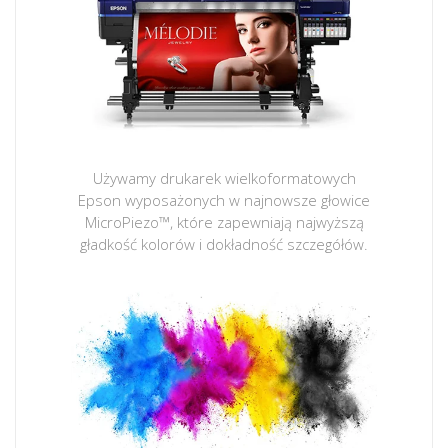
Używamy drukarek wielkoformatowych
Epson wyposażonych w najnowsze głowice
MicroPiezo™, które zapewniają najwyższą
gładkość kolorów i dokładność szczegółów.