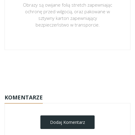
Obrazy są owijane folią stretch zapewniając
ochronę przed wilgocią, oraz pakowane w
sztywny karton zapewniający
bezpieczeństwo w transporcie.
obrazy-na-plotnie
KOMENTARZE
Dodaj Komentarz