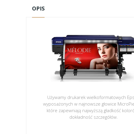
OPIS
Używamy drukarek wielkoformatowych Ep
wyposażonych w najnowsze głowice MicroPi
które zapewniają najwyższą gładkość kolor
dokładność szczegółów.