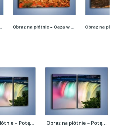
Obraz na płótnie – Oaza w kolorach ognistej...
Obraz na płótnie – Cień pod rozłożystym drzewem...
Obraz na płótnie – Potęga niagary –...
Obraz na płótnie – Potęga niagary –...