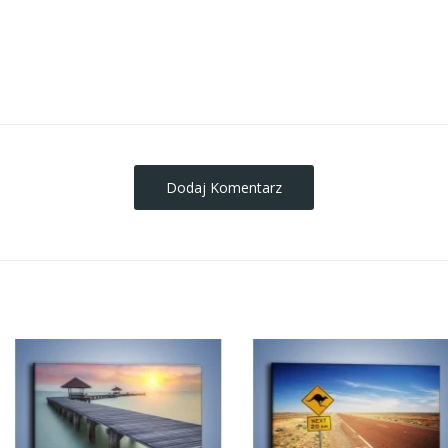
obrazy-na-plotnie
Dodaj Komentarz