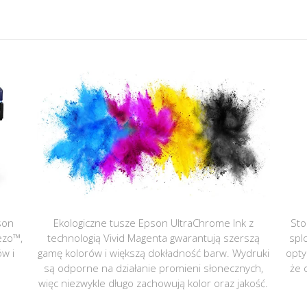
son
Ekologiczne tusze Epson UltraChrome Ink z
Sto
ezo™,
technologią Vivid Magenta gwarantują szerszą
spl
ów i
gamę kolorów i większą dokładność barw. Wydruki
opty
są odporne na działanie promieni słonecznych,
że 
więc niezwykle długo zachowują kolor oraz jakość.