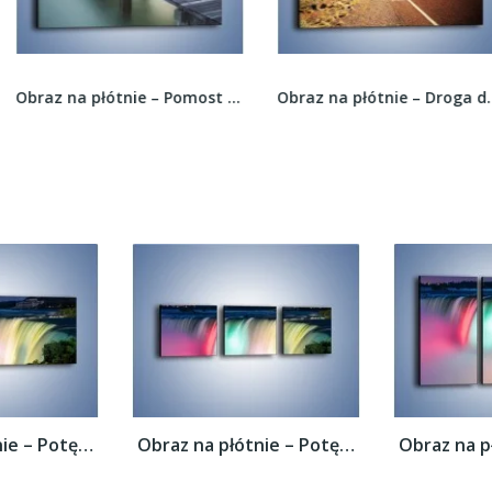
Obraz na płótnie – Pomost we mgle –...
Obraz na płótnie – Droga do raju przez...
Obraz na płótnie – Potęga niagary –...
Obraz na płótnie – Potęga niagary –...