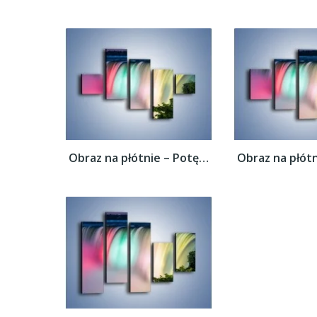
Obraz na płótnie – Potęga niagary –...