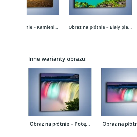
Obraz na płótnie – Kamienie duże i małe –...
Obraz na płótnie – Biały piasek i palmy –...
Inne warianty obrazu:
Obraz na płótnie – Potęga niagary –...