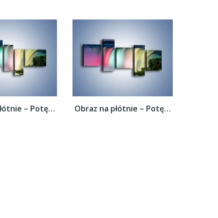
Obraz na płótnie – Potęga niagary –...
Obraz na płótnie – Potęga niagary –...