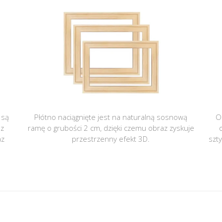
 są
Płótno naciągnięte jest na naturalną sosnową
O
 z
ramę o grubości 2 cm, dzięki czemu obraz zyskuje
az
przestrzenny efekt 3D.
szt