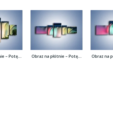
Obraz na płótnie – Potęga niagary –...
Obraz na płótnie – Potęga niagary –...