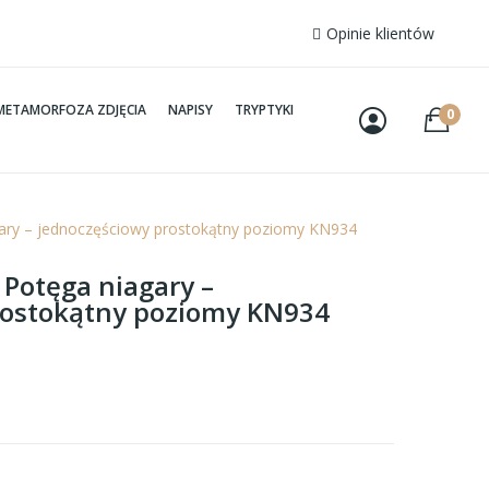
Opinie klientów
METAMORFOZA ZDJĘCIA
NAPISY
TRYPTYKI
0
gary – jednoczęściowy prostokątny poziomy KN934
 Potęga niagary –
rostokątny poziomy KN934