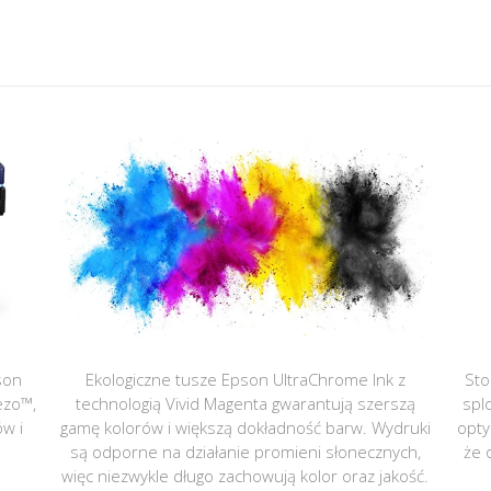
son
Ekologiczne tusze Epson UltraChrome Ink z
Sto
ezo™,
technologią Vivid Magenta gwarantują szerszą
spl
ów i
gamę kolorów i większą dokładność barw. Wydruki
opty
są odporne na działanie promieni słonecznych,
że 
więc niezwykle długo zachowują kolor oraz jakość.