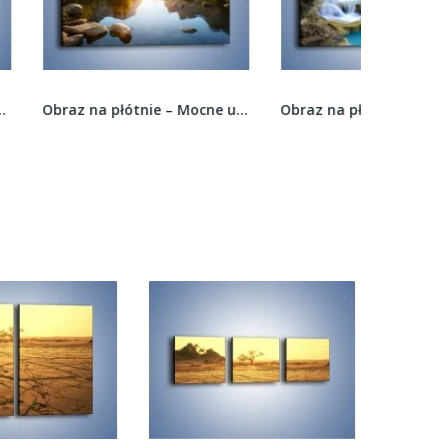
Obraz na płótnie – Mocne uderzenie słońca –...
Obraz na płótnie – Kamienne schody i woda –...