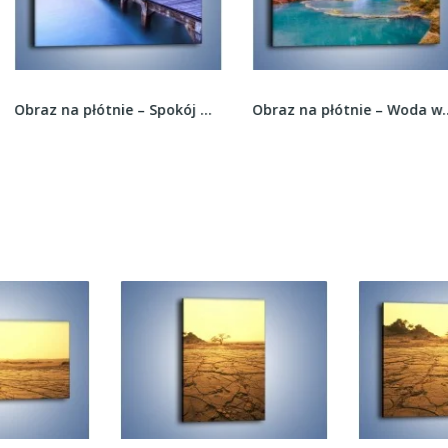
Obraz na płótnie – Spokój w wodzie i drewniany...
Obraz na płótnie – Woda wokół czerwieni –...