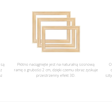
 są
Płótno naciągnięte jest na naturalną sosnową
O
 z
ramę o grubości 2 cm, dzięki czemu obraz zyskuje
az
przestrzenny efekt 3D.
szt