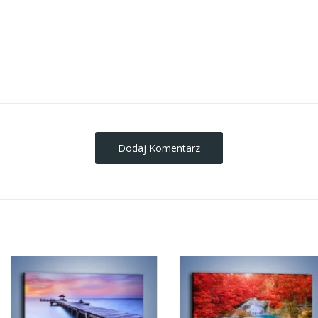
obrazy-na-plotnie
Dodaj Komentarz