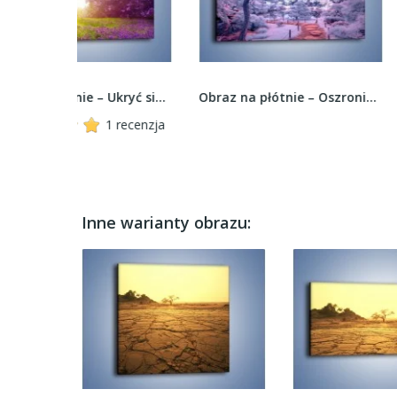
Obraz na płótnie – Ukryć się w lawendzie –...
Obraz na płótnie – Oszroniony leśny krajobraz –...
recenzja
Inne warianty obrazu: