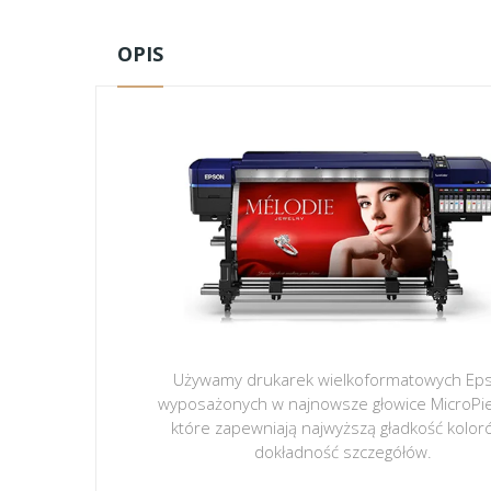
OPIS
Używamy drukarek wielkoformatowych Ep
wyposażonych w najnowsze głowice MicroPi
które zapewniają najwyższą gładkość kolor
dokładność szczegółów.