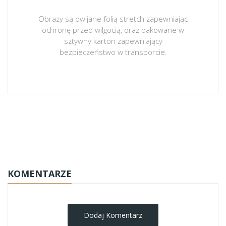
Obrazy są owijane folią stretch zapewniając
ochronę przed wilgocią, oraz pakowane w
sztywny karton zapewniający
bezpieczeństwo w transporcie.
obrazy-na-plotnie
KOMENTARZE
Dodaj Komentarz