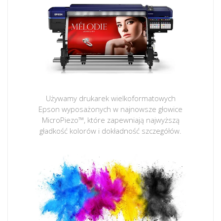
Używamy drukarek wielkoformatowych
Epson wyposażonych w najnowsze głowice
MicroPiezo™, które zapewniają najwyższą
gładkość kolorów i dokładność szczegółów.