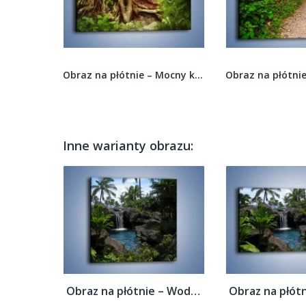
Obraz na płótnie – Mocny korzeń starego drzewa...
Obraz na płótnie – Wąską ścieżką leśną –...
Inne warianty obrazu:
Obraz na płótnie – Wodospad wśród palm –...