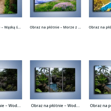
Obraz na płótnie – Morze z samych obłoków –...
Obraz na płótnie – Góry z lotu ptaka –...
Obraz na płótnie – Wodospad wśród palm –...
Obraz na płótnie – Wodospad wśród palm –...