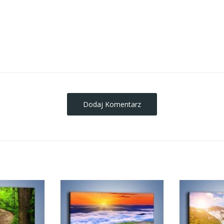
obrazy-na-plotnie
Dodaj Komentarz