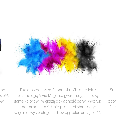
son
Ekologiczne tusze Epson UltraChrome Ink z
Sto
ezo™,
technologią Vivid Magenta gwarantują szerszą
spl
ów i
gamę kolorów i większą dokładność barw. Wydruki
opty
są odporne na działanie promieni słonecznych,
że 
więc niezwykle długo zachowują kolor oraz jakość.