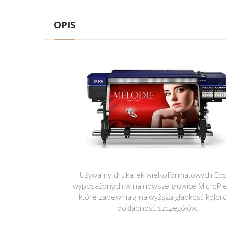
OPIS
Używamy drukarek wielkoformatowych Ep
wyposażonych w najnowsze głowice MicroPi
które zapewniają najwyższą gładkość kolor
dokładność szczegółów.