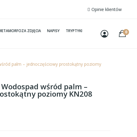
Opinie klientów
METAMORFOZA ZDJĘCIA
NAPISY
TRYPTYKI
0
wśród palm – jednoczęściowy prostokątny poziomy
– Wodospad wśród palm –
rostokątny poziomy KN208