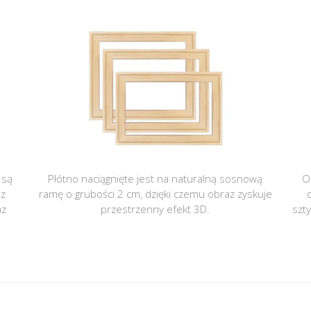
 są
Płótno naciągnięte jest na naturalną sosnową
O
 z
ramę o grubości 2 cm, dzięki czemu obraz zyskuje
az
przestrzenny efekt 3D.
szt