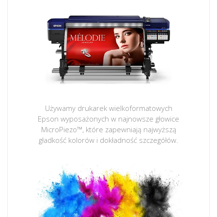
Używamy drukarek wielkoformatowych
Epson wyposażonych w najnowsze głowice
MicroPiezo™, które zapewniają najwyższą
gładkość kolorów i dokładność szczegółów.