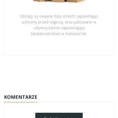
Obrazy są owijane folią stretch zapewniając
ochronę przed wilgocią, oraz pakowane w
sztywny karton zapewniający
bezpieczeństwo w transporcie.
obrazy-na-plotnie
KOMENTARZE