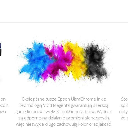
son
Ekologiczne tusze Epson UltraChrome Ink z
Sto
ezo™,
technologią Vivid Magenta gwarantują szerszą
spl
ów i
gamę kolorów i większą dokładność barw. Wydruki
opty
są odporne na działanie promieni słonecznych,
że 
więc niezwykle długo zachowują kolor oraz jakość.