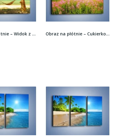
Obraz na płótnie – Widok z hamaku na ocean –...
Obraz na płótnie – Cukierkowe kwiatki na...