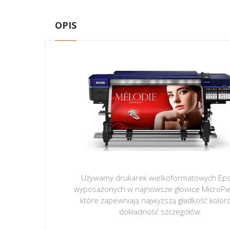
OPIS
Używamy drukarek wielkoformatowych Ep
wyposażonych w najnowsze głowice MicroPi
które zapewniają najwyższą gładkość kolor
dokładność szczegółów.