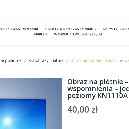
NALIZOWANE WYDRUKI
PLAKATY W RAMIE/ANTYRAMIE
ARTYSTYCZNA 
NAKLEJKI
WYDRUK Z TWOJEGO ZDJĘCIA
tne poziome
Krajobrazy i natura
Obraz na płótnie – Bajeczne w
Obraz na płótnie 
wspomnienia – je
poziomy KN1110A
40,00 zł