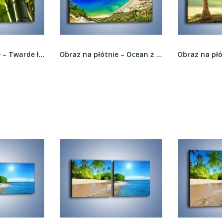
Obraz na płótnie – Twarde łodygi bambusa –...
Obraz na płótnie – Ocean z lotu ptaka –...