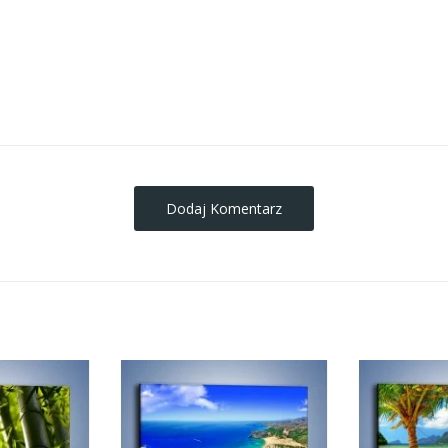
obrazy-na-plotnie
Dodaj Komentarz