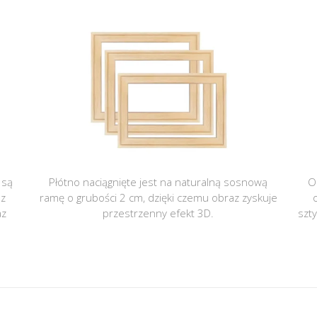
 są
Płótno naciągnięte jest na naturalną sosnową
O
 z
ramę o grubości 2 cm, dzięki czemu obraz zyskuje
az
przestrzenny efekt 3D.
szt