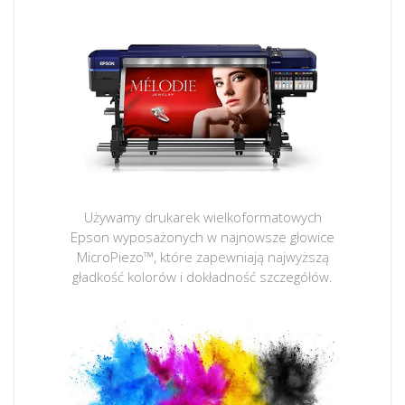
Używamy drukarek wielkoformatowych
Epson wyposażonych w najnowsze głowice
MicroPiezo™, które zapewniają najwyższą
gładkość kolorów i dokładność szczegółów.