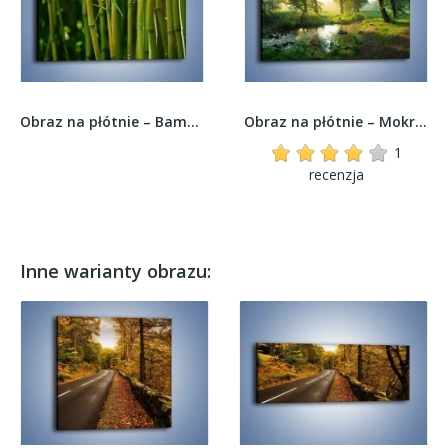
Obraz na płótnie – Bambusowe łodygi z bliska –...
Obraz na płótnie – Mokradła w pięknej zieleni –...
1
recenzja
Inne warianty obrazu: