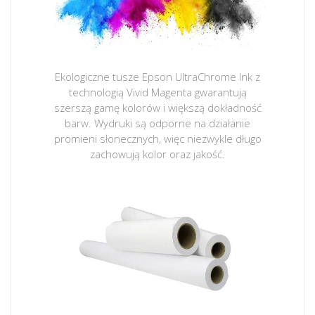
Ekologiczne tusze Epson UltraChrome Ink z
technologią Vivid Magenta gwarantują
szerszą gamę kolorów i większą dokładność
barw. Wydruki są odporne na działanie
promieni słonecznych, więc niezwykle długo
zachowują kolor oraz jakość.