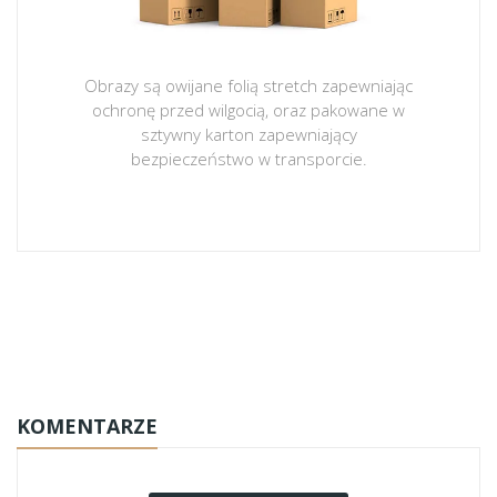
Obrazy są owijane folią stretch zapewniając
ochronę przed wilgocią, oraz pakowane w
sztywny karton zapewniający
bezpieczeństwo w transporcie.
obrazy-na-plotnie
KOMENTARZE