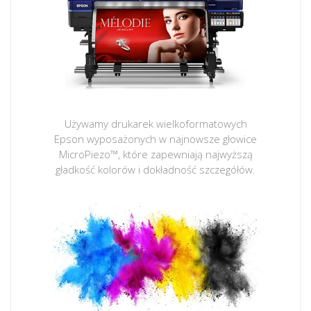
Używamy drukarek wielkoformatowych
Epson wyposażonych w najnowsze głowice
MicroPiezo™, które zapewniają najwyższą
gładkość kolorów i dokładność szczegółów.