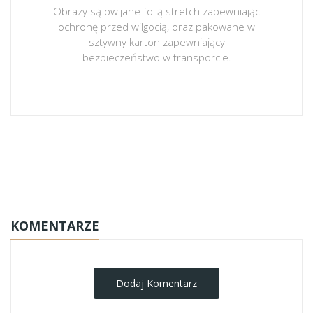
Obrazy są owijane folią stretch zapewniając
ochronę przed wilgocią, oraz pakowane w
sztywny karton zapewniający
bezpieczeństwo w transporcie.
obrazy-na-plotnie
KOMENTARZE
Dodaj Komentarz