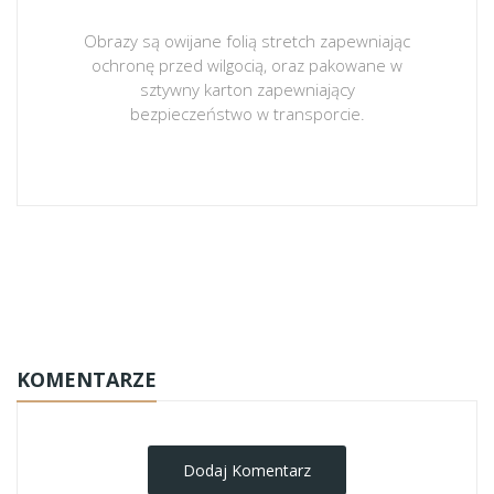
Obrazy są owijane folią stretch zapewniając
ochronę przed wilgocią, oraz pakowane w
sztywny karton zapewniający
bezpieczeństwo w transporcie.
obrazy-na-plotnie
KOMENTARZE
Dodaj Komentarz