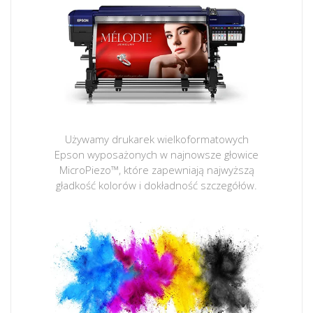
Używamy drukarek wielkoformatowych
Epson wyposażonych w najnowsze głowice
MicroPiezo™, które zapewniają najwyższą
gładkość kolorów i dokładność szczegółów.