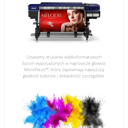
Używamy drukarek wielkoformatowych
Epson wyposażonych w najnowsze głowice
MicroPiezo™, które zapewniają najwyższą
gładkość kolorów i dokładność szczegółów.