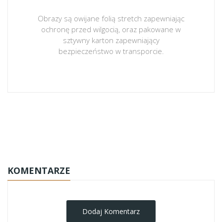
Obrazy są owijane folią stretch zapewniając
ochronę przed wilgocią, oraz pakowane w
sztywny karton zapewniający
bezpieczeństwo w transporcie.
obrazy-na-plotnie
KOMENTARZE
Dodaj Komentarz