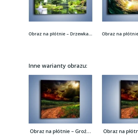
Obraz na płótnie – Zatopione wspomnienia –...
Obraz na płótnie – Drzewka woda i mostek –...
Inne warianty obrazu:
Obraz na płótnie – Groźne chmury nad łąką...