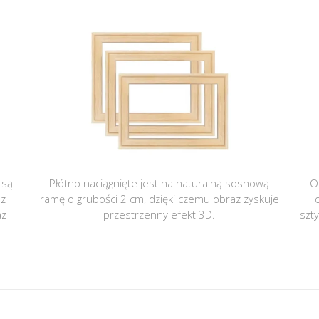
 są
Płótno naciągnięte jest na naturalną sosnową
O
 z
ramę o grubości 2 cm, dzięki czemu obraz zyskuje
az
przestrzenny efekt 3D.
szt