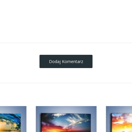
obrazy-na-plotnie
Dodaj Komentarz