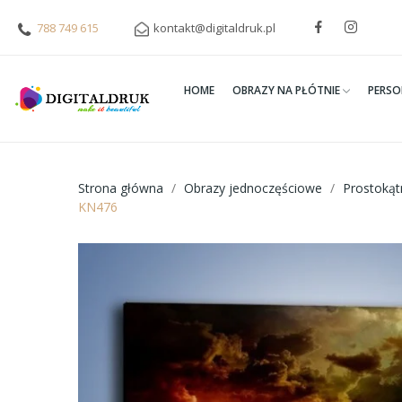
788 749 615
kontakt@digitaldruk.pl
HOME
OBRAZY NA PŁÓTNIE
PERSO
Strona główna
Obrazy jednoczęściowe
Prostoką
KN476