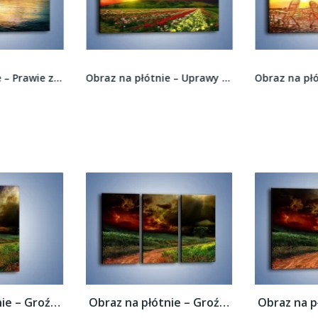
Obraz na płótnie – Prawie zamknięta fala –...
Obraz na płótnie – Uprawy kolorowych róż –...
Obraz na płótnie – Groźne chmury nad łąką...
Obraz na płótnie – Groźne chmury nad łąką...