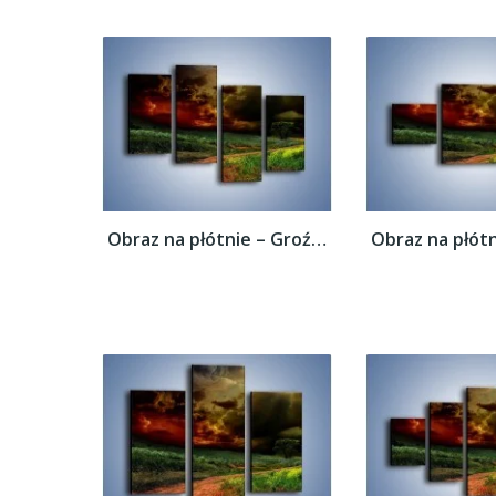
Obraz na płótnie – Groźne chmury nad łąką...