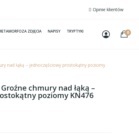
Opinie klientów
METAMORFOZA ZDJĘCIA
NAPISY
TRYPTYKI
0
ury nad łąką – jednoczęściowy prostokątny poziomy
– Groźne chmury nad łąką –
rostokątny poziomy KN476