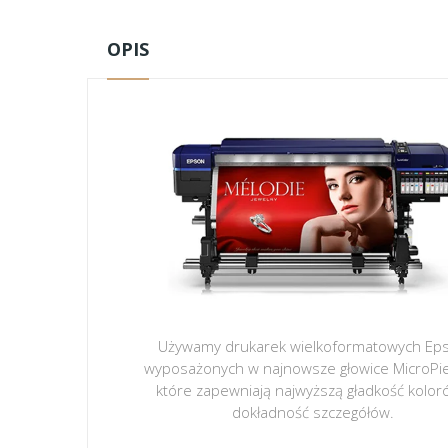
OPIS
Używamy drukarek wielkoformatowych Ep
wyposażonych w najnowsze głowice MicroPi
które zapewniają najwyższą gładkość kolor
dokładność szczegółów.