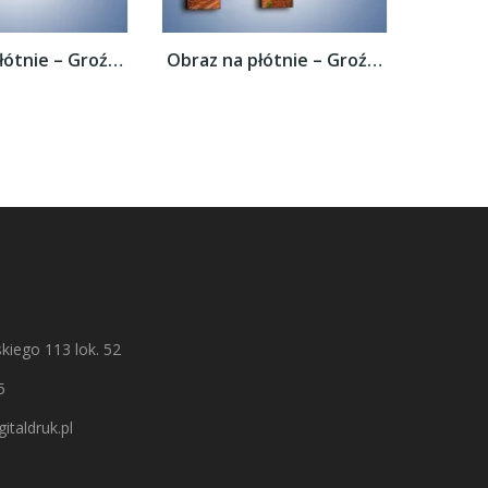
Obraz na płótnie – Groźne chmury nad łąką...
Obraz na płótnie – Groźne chmury nad łąką...
kiego 113 lok. 52
5
italdruk.pl