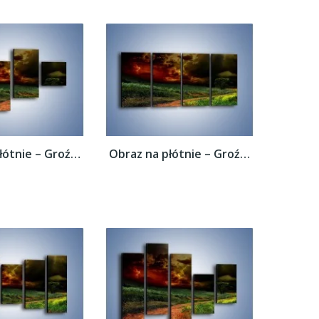
Obraz na płótnie – Groźne chmury nad łąką...
Obraz na płótnie – Groźne chmury nad łąką...