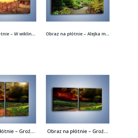
Obraz na płótnie – W wiklinowym krześle na...
Obraz na płótnie – Alejka między kolorowymi...
Obraz na płótnie – Groźne chmury nad łąką...
Obraz na płótnie – Groźne chmury nad łąką...