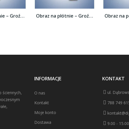
Obraz na płótnie – Groźne chmury nad łąką...
Obraz na płótnie – Groźne chmury nad łąką...
INFORMACJE
KONTAKT
ul. Dąbrows
b ściennych,
O nas
owoczesnym
Kontakt
788 749 61
ałe,
Moje konto
kontakt@dig
Dostawa
9.00 - 15.00