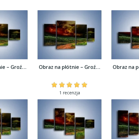
Obraz na płótnie – Groźne chmury nad łąką...
Obraz na płótnie – Groźne chmury nad łąką...
1 recenzja