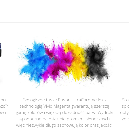
son
Ekologiczne tusze Epson UltraChrome Ink z
Sto
ezo™,
technologią Vivid Magenta gwarantują szerszą
spl
ów i
gamę kolorów i większą dokładność barw. Wydruki
opty
są odporne na działanie promieni słonecznych,
że 
więc niezwykle długo zachowują kolor oraz jakość.