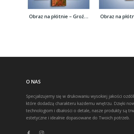
Obraz na płótnie – Groźne chmury nad łąką...
O NAS
Specjalizujemy się w drukowaniu wysokiej jakości ozdó
które dodadzą charakteru każdemu wnętrzu. Dzięki n
technologiom i dbałości o detale, nasze produkty są trw
estetyczne i idealnie dopasowane do Twoich potrzeb.