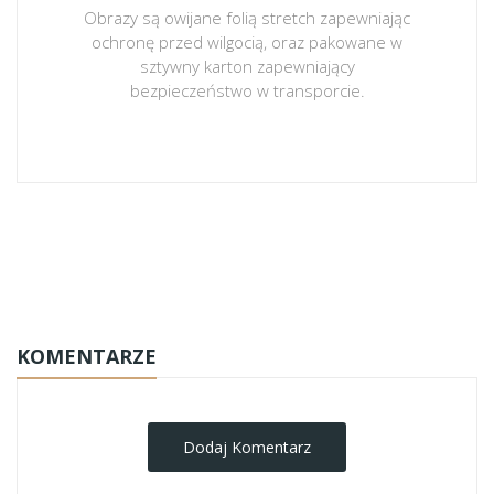
Obrazy są owijane folią stretch zapewniając
ochronę przed wilgocią, oraz pakowane w
sztywny karton zapewniający
bezpieczeństwo w transporcie.
obrazy-na-plotnie
KOMENTARZE
Dodaj Komentarz