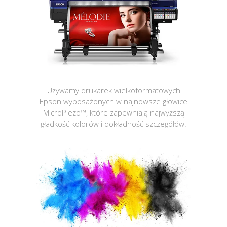
Używamy drukarek wielkoformatowych
Epson wyposażonych w najnowsze głowice
MicroPiezo™, które zapewniają najwyższą
gładkość kolorów i dokładność szczegółów.