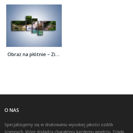
Obraz na płótnie – Zieleń woda i ryby –...
O NAS
Specjalizujemy się w drukowaniu wysokiej jakości ozdób
ściennych, które dodadzą charakteru każdemu wnętrzu. Dzięki