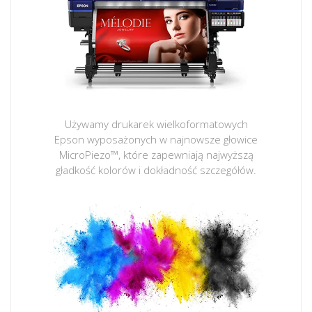
Używamy drukarek wielkoformatowych
Epson wyposażonych w najnowsze głowice
MicroPiezo™, które zapewniają najwyższą
gładkość kolorów i dokładność szczegółów.