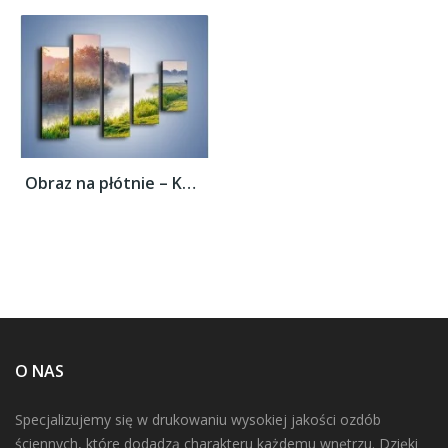
Obraz na płótnie – Koń o poranku –...
O NAS
Specjalizujemy się w drukowaniu wysokiej jakości ozdób
ściennych, które dodadzą charakteru każdemu wnętrzu. Dzięki