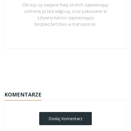
Obrazy są owijane folią stretch zapewniając
ochronę przed wilgocią, oraz pakowane w
sztywny karton zapewniający
bezpieczeństwo w transporcie.
obrazy-na-plotnie
KOMENTARZE
Dodaj Komentarz