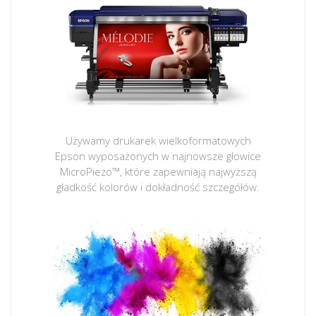
Używamy drukarek wielkoformatowych
Epson wyposażonych w najnowsze głowice
MicroPiezo™, które zapewniają najwyższą
gładkość kolorów i dokładność szczegółów.