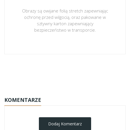
Obrazy są owijane folią stretch zapewniając
ochronę przed wilgocią, oraz pakowane w
sztywny karton zapewniający
bezpieczeństwo w transporcie.
obrazy-na-plotnie
KOMENTARZE
Dodaj Komentarz